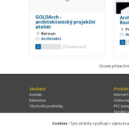
GOLDArch -
Arch
architektonický projekční
Rost
ateliér
P
Beroun
A
Architekti
0
0
(
0
hodnocení)
Chcete přidat fi
Mediatel
Produkt
Kontakt
Internet1
Reference
Online ka
Obchodní podmínky
PPC kam
Sociální s
Cookies
- Tyto stránky využívají v zájmu kva