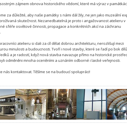
sostným zájmem obnova historického vědomí, které má výraz v památkác
me za důležité, aby naše památky s námi dál žily, ne jen jako muzeální ex
 prožívaná skutečnost. Nezanedbatelná je proto i angažovanost atelieru v
né sféře osvětové činnosti, propagace a konkrétních akcí na záchranu
.
racovníci atelieru si dali za cíl dělat dobrou architekturu, nerozlišují mezi
turou minulosti a budoucnosti. Tvoří i nové stavby, které se řadí po bok dí
ředků a je radostí, když nová stavba navazuje přímo na historické prostřed
 byli odměněni mnoha oceněními a uznáním odborné i laické veřejnosti.
e nás kontaktovat. Těšíme se na budoucí spolupráci!