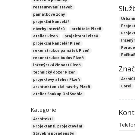
Služ
restaurování staveb
památkové zóny
Urbani
projekční kancelář
Projekt
návrhy interiérů
architekt Plzeň
Projek
atelier Plzeň
projektanti Plzeň
Inžený
projekční kancelář Plzeň
Porade
rekonstrukce památek Plzeň
Počíta
rekonstrukce budov Plzeň
inženýrská činnost Plzeň
Znač
technický dozor Plzeň
ArchiC
projektový atelier Plzeň
Corel
architektonické návrhy Plzeň
atelier Soukup Opl Švehla
Kategorie
Kont
Architekti
Telefo
Projektanti, projektování
Stavební poradenství