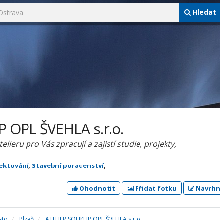
Hledat
 OPL ŠVEHLA s.r.o.
lieru pro Vás zpracují a zajistí studie, projekty,
jektování
,
Stavební poradenství
,
Ohodnotit
Přidat fotku
Navrhn
sto
Plzeň
ATELIER SOUKUP OPL ŠVEHLA s.r.o.