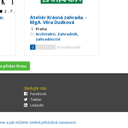
o.
Ateliér Krásná zahrada. -
MgA. Věra Dudková
Praha
Architekti
,
Zahradník,
zahradnictví
0
(
0
hodnocení)
 a přidat firmu
Sledujte nás
Facebook
Twitter
LinkedIn
áme a jak můžete změnit příslušná nastavení.