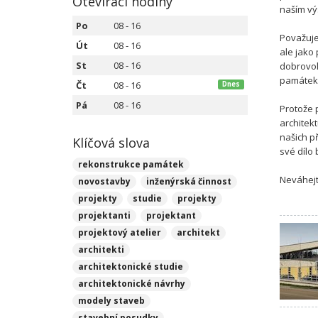
Otevírací hodiny
naším vý
Po
08 - 16
Považuje
Út
08 - 16
ale jako
St
08 - 16
dobrovol
památek
Čt
08 - 16
Dnes
Pá
08 - 16
Protože p
architek
našich p
Klíčová slova
své dílo
rekonstrukce památek
Neváhejt
novostavby
inženýrská činnost
projekty
studie
projekty
projektanti
projektant
projektový atelier
architekt
architekti
architektonické studie
architektonické návrhy
modely staveb
stavební posudky