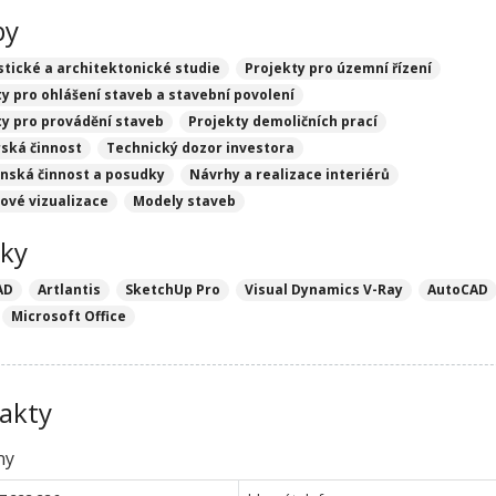
by
stické a architektonické studie
Projekty pro územní řízení
y pro ohlášení staveb a stavební povolení
ty pro provádění staveb
Projekty demoličních prací
rská činnost
Technický dozor investora
nská činnost a posudky
Návrhy a realizace interiérů
čové vizualizace
Modely staveb
ky
AD
Artlantis
SketchUp Pro
Visual Dynamics V-Ray
AutoCAD
Microsoft Office
akty
ny