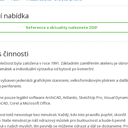
í nabídka
Reference a aktuality naleznete ZDE!
s činnosti
lečnost byla založena v roce 1991. Základním zaměřením atelieru je obn
amátek a individuální výstavba od bytové po komerční.
je vybaven jedenácti grafickými stanicemi, velkoformátovým plotrem a další
 periferiemi.
e pouze legální software ArchiCAD, Artlantis, SketchUp Pro, Visual Dynami
oCAD, Corel a Microsoft Office.
st totiž neexistuje bez minulosti. Každý, kdo toto pravidlo popřel, skončil
. Naše minulost je náš odrazový můstek pro budoucnost a bude-li pevně
á v našich myslích, tím pevněji se můžeme odrazit a dál se dostaneme. Pr