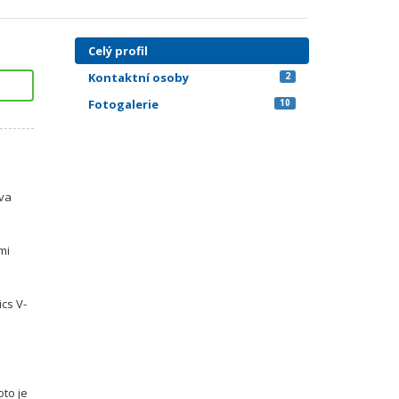
Celý profil
Kontaktní osoby
2
Fotogalerie
10
ova
mi
cs V-
oto je