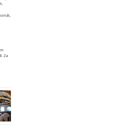
h.
ponát,
lům
í. Za