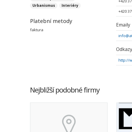
+420 37
Urbanismus
Interiéry
+420 37
Platební metody
Emaily
faktura
info@at
Odkaz
http://
Nejbližší podobné firmy