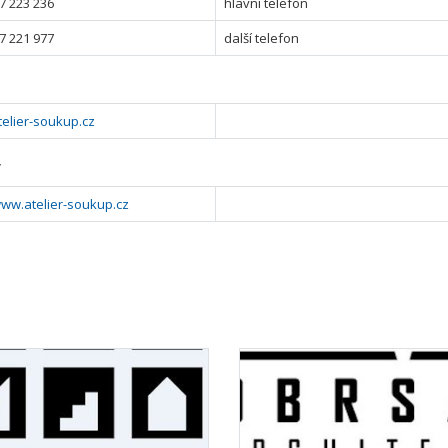
7 223 236
hlavní telefon
7 221 977
další telefon
elier-soukup.cz
y
www.atelier-soukup.cz