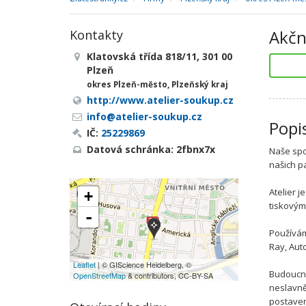
Akčn
Kontakty
Klatovská třída 818/11, 301 00
Plzeň
okres Plzeň-město, Plzeňský kraj
http://www.atelier-soukup.cz
info@atelier-soukup.cz
Popi
IČ:
25229869
Datová schránka: 2fbnx7x
Naše spo
našich p
Atelier 
+
tiskovými
-
Používám
Ray, Aut
Leaflet
| © GIScience Heidelberg, ©
Budoucno
OpenStreetMap
& contributors, CC-BY-SA
neslavně
postaven