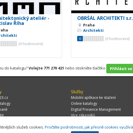
itektonický ateliér -
OBRŠÁL ARCHITEKTI s.r.
islav Říha
Praha
raha
Architekti
rchitekti
0
(
0
hodnocení)
(
0
hodnocení)
rmu do katalogu?
Volejte 771 270 421
nebo stiskněte tlačítko
Přihlásit se
y
Služby
23.cz
Mobilní aplikace ke stažení
talogy
Online katalogy
paně
Digital Presence Management
ítě
Více zákazníků
litnějších služeb cookies.
Pročtěte podrobnosti, jak přesně cookies využív