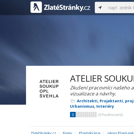
ATELIER SOUKUP
Zkušení pracovníci našeho ate
vizualizace a návrhy.
Architekti
,
Projektanti, pro
Urbanismus
,
Interiéry
0
(
0
hodnocení)
ZlatéStránky.cz
Firmy
Plzeňský kraj
okres Plzeň-mě