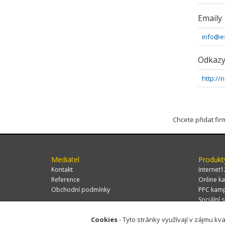
Emaily
info@e
Odkaz
http://
Chcete přidat fi
Mediatel
Produkt
Kontakt
Internet1
Reference
Online ka
Obchodní podmínky
PPC kam
Sociální s
Cookies
- Tyto stránky využívají v zájmu kva