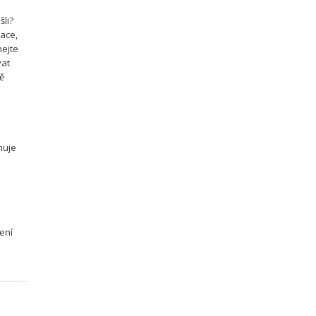
šli?
kace,
hejte
vat
ně
nuje
ení