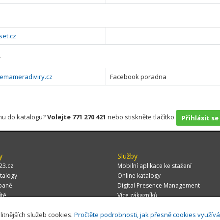
set.cz
y
nemameradiviry.cz
Facebook poradna
rmu do katalogu?
Volejte 771 270 421
nebo stiskněte tlačítko
Přihlásit se
y
Služby
23.cz
Mobilní aplikace ke stažení
talogy
Online katalogy
paně
Digital Presence Management
ítě
Více zákazníků
litnějších služeb cookies.
Pročtěte podrobnosti, jak přesně cookies využív