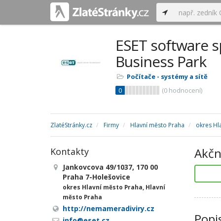
ESET software spo
Business Park
Počítače - systémy a sítě
0
(
0
hodnocení)
ZlatéStránky.cz
Firmy
Hlavní město Praha
okres Hl
Akčn
Kontakty
Jankovcova 49/1037, 170 00
Praha 7-Holešovice
okres Hlavní město Praha, Hlavní
město Praha
http://nemameradiviry.cz
Popi
info@eset.cz