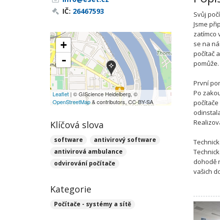
IČ:
26467593
Svůj počí
Jsme při
zatímco 
+
se na ná
počítač 
-
pomůže.
První po
Po zakou
Leaflet
| © GIScience Heidelberg, ©
OpenStreetMap
& contributors, CC-BY-SA
počítače
odinstal
Realizov
Klíčová slova
software
antivirový software
Technick
antivirová ambulance
Technick
dohodě n
odvirování počítače
vašich d
Kategorie
Počítače - systémy a sítě