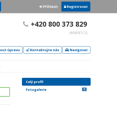
Přihlásit
Registrovat
+420 800 373 829
(800ESETCZ)
out úpravu
Kontaktujte nás
Navigovat
k
Celý profil
Fotogalerie
3