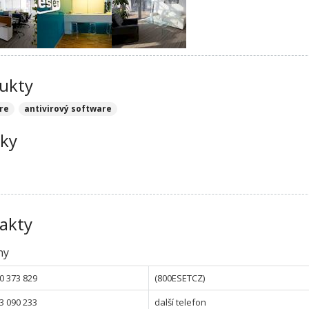
ukty
re
antivirový software
ky
akty
ny
0 373 829
(800ESETCZ)
3 090 233
další telefon