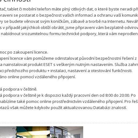
tač, tablet či mobilní telefon máte plný citlivých dat, o které byste neradi při
praveni se postarat o bezpečnost vašich informací a ochranu vaší komuni
vy se budete věnovat svým koníčkům, zábavě a tvorbě na Internetu. Nevá
s v případě jakýchkoli obtíží obrátit, jsme připraveni vám bezplatně odviro
a nabídnout srozumitelnou formu technické podpory, která vám neprodle
moc po zakoupení licence.
pení licence vám pomůžeme odinstalovat původní bezpečnostní řešení z
 a nainstalovat produkt ESET s veškerým nutným nastavením. Služba zahr
aci předchozího produktu + instalaci, nastavení a otestování funkčnosti.
áno online pomocí vzdáleného připojení.
á podpora v češtině.
á podpora v češtině je k dispozici každý pracovní den od 8:00 do 20:00. Po
abízíme také pomoc online prostřednictvím vzdáleného připojení. Pro řeš
otazů však můžete kdykoliv použít aktualizovanou Databázi znalostí.