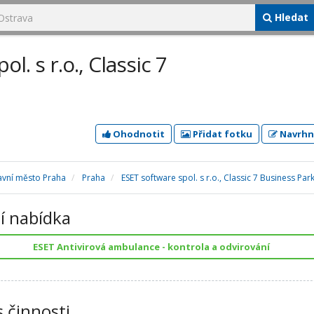
Hledat
l. s r.o., Classic 7
Ohodnotit
Přidat fotku
Navrhn
avní město Praha
Praha
ESET software spol. s r.o., Classic 7 Business Par
í nabídka
ESET Antivirová ambulance - kontrola a odvirování
s činnosti