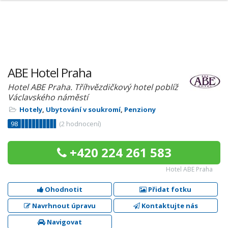
ABE Hotel Praha
Hotel ABE Praha. Tříhvězdičkový hotel poblíž
Václavského náměstí
Hotely
,
Ubytování v soukromí
,
Penziony
98
(
2
hodnocení)
+420 224 261 583
Hotel ABE Praha
Ohodnotit
Přidat fotku
Navrhnout úpravu
Kontaktujte nás
Navigovat