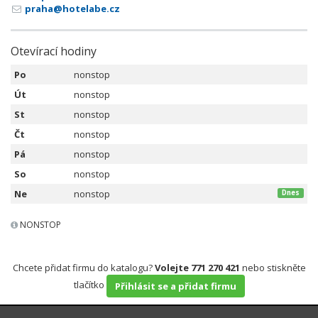
praha@hotelabe.cz
Otevírací hodiny
Po
nonstop
Út
nonstop
St
nonstop
Čt
nonstop
Pá
nonstop
So
nonstop
Ne
nonstop
Dnes
NONSTOP
Chcete přidat firmu do katalogu?
Volejte 771 270 421
nebo stiskněte
tlačítko
Přihlásit se a přidat firmu