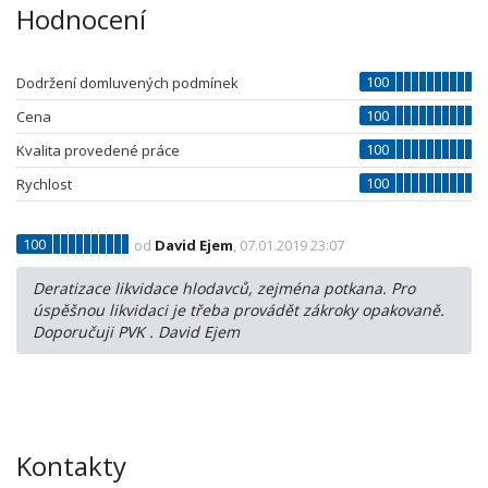
Hodnocení
100
Dodržení domluvených podmínek
100
Cena
100
Kvalita provedené práce
100
Rychlost
100
od
David Ejem
, 07.01.2019 23:07
Deratizace likvidace hlodavců, zejména potkana. Pro
úspěšnou likvidaci je třeba provádět zákroky opakovaně.
Doporučuji PVK . David Ejem
Kontakty