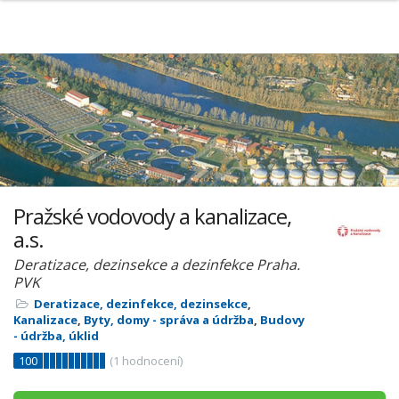
Pražské vodovody a kanalizace,
a.s.
Deratizace, dezinsekce a dezinfekce Praha.
PVK
Deratizace, dezinfekce, dezinsekce
,
Kanalizace
,
Byty, domy - správa a údržba
,
Budovy
- údržba, úklid
100
(
1
hodnocení)