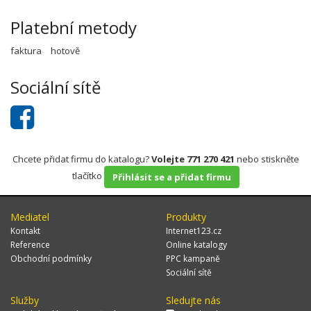
Platební metody
faktura
hotově
Sociální sítě
Chcete přidat firmu do katalogu?
Volejte 771 270 421
nebo stiskněte
tlačítko
Přihlásit se a přidat firmu
Mediatel
Produkty
Kontakt
Internet123.cz
Reference
Online katalogy
Obchodní podmínky
PPC kampaně
Sociální sítě
Služby
Sledujte nás