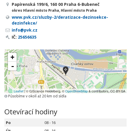
Papírenská 199/6, 160 00 Praha 6-Bubeneč
okres Hlavní město Praha, Hlavní město Praha
www.pvk.cz/sluzby-2/deratizace-dezinsekce-
dezinfekce/
info@pvk.cz
IČ:
25656635
+
-
Leaflet
| © GIScience Heidelberg, ©
OpenStreetMap
& contributors, CC-BY-SA
Působíme v okolí až 20 km od sídla
Otevírací hodiny
Po
08 - 16
Út
08 - 16