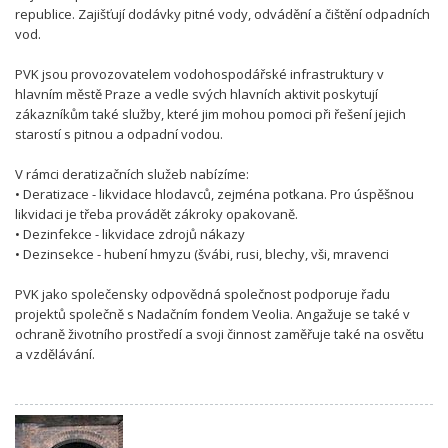
republice. Zajišťují dodávky pitné vody, odvádění a čištění odpadních
vod.
PVK jsou provozovatelem vodohospodářské infrastruktury v
hlavním městě Praze a vedle svých hlavních aktivit poskytují
zákazníkům také služby, které jim mohou pomoci při řešení jejich
starostí s pitnou a odpadní vodou.
V rámci deratizačních služeb nabízíme:
• Deratizace - likvidace hlodavců, zejména potkana. Pro úspěšnou
likvidaci je třeba provádět zákroky opakovaně.
• Dezinfekce - likvidace zdrojů nákazy
• Dezinsekce - hubení hmyzu (švábi, rusi, blechy, vši, mravenci
PVK jako společensky odpovědná společnost podporuje řadu
projektů společně s Nadačním fondem Veolia. Angažuje se také v
ochraně životního prostředí a svoji činnost zaměřuje také na osvětu
a vzdělávání.