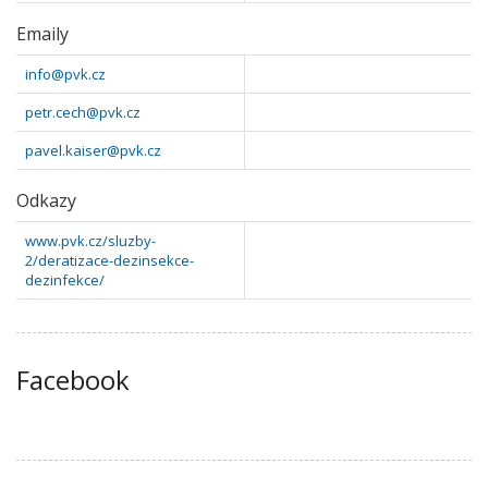
Emaily
info@pvk.cz
petr.cech@pvk.cz
pavel.kaiser@pvk.cz
Odkazy
www.pvk.cz/sluzby-
2/deratizace-dezinsekce-
dezinfekce/
Facebook