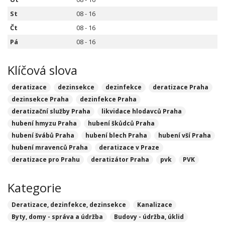
St
08 - 16
Čt
08 - 16
Pá
08 - 16
Klíčová slova
deratizace
dezinsekce
dezinfekce
deratizace Praha
dezinsekce Praha
dezinfekce Praha
deratizační služby Praha
likvidace hlodavců Praha
hubení hmyzu Praha
hubení škůdců Praha
hubení švábů Praha
hubení blech Praha
hubení vší Praha
hubení mravenců Praha
deratizace v Praze
deratizace pro Prahu
deratizátor Praha
pvk
PVK
Kategorie
Deratizace, dezinfekce, dezinsekce
Kanalizace
Byty, domy - správa a údržba
Budovy - údržba, úklid