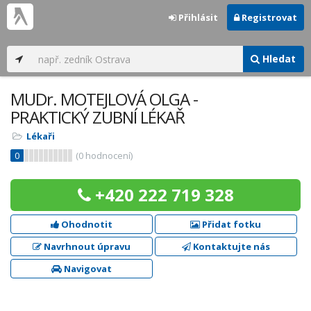
Přihlásit
Registrovat
Hledat
MUDr. MOTEJLOVÁ OLGA -
PRAKTICKÝ ZUBNÍ LÉKAŘ
Lékaři
0
(
0
hodnocení)
+420 222 719 328
Ohodnotit
Přidat fotku
Navrhnout úpravu
Kontaktujte nás
Navigovat