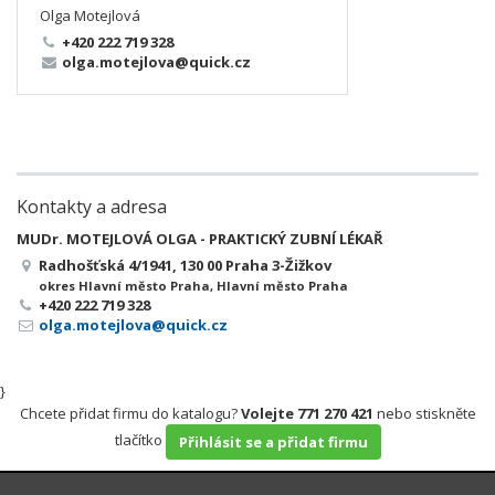
Olga Motejlová
+420 222 719 328
olga.motejlova@quick.cz
Kontakty a adresa
MUDr. MOTEJLOVÁ OLGA - PRAKTICKÝ ZUBNÍ LÉKAŘ
Radhošťská 4/1941, 130 00 Praha 3-Žižkov
okres Hlavní město Praha, Hlavní město Praha
+420 222 719 328
olga.motejlova@quick.cz
}
Chcete přidat firmu do katalogu?
Volejte 771 270 421
nebo stiskněte
tlačítko
Přihlásit se a přidat firmu