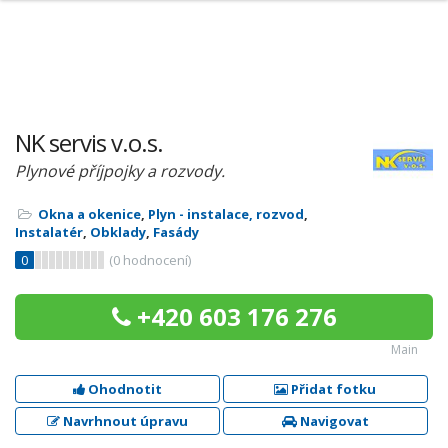
NK servis v.o.s.
Plynové příjpojky a rozvody.
Okna a okenice
,
Plyn - instalace, rozvod
,
Instalatér
,
Obklady
,
Fasády
0
(
0
hodnocení)
+420 603 176 276
Main
Ohodnotit
Přidat fotku
Navrhnout úpravu
Navigovat