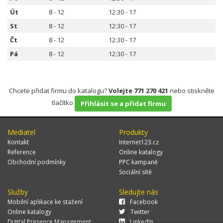
Út
8 - 12
12:30 - 17
St
8 - 12
12:30 - 17
Čt
8 - 12
12:30 - 17
Pá
8 - 12
12:30 - 17
Chcete přidat firmu do katalogu?
Volejte 771 270 421
nebo stiskněte
tlačítko
Přihlásit se a přidat firmu
Mediatel
Produkty
Kontakt
Internet123.cz
Reference
Online katalogy
Obchodní podmínky
PPC kampaně
Sociální sítě
Služby
Sledujte nás
Mobilní aplikace ke stažení
Facebook
Online katalogy
Twitter
Digital Presence Management
LinkedIn