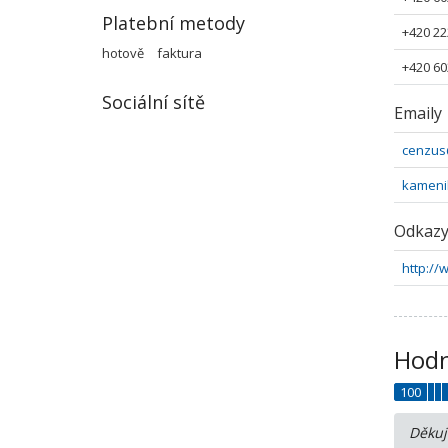
Platební metody
+420 22
hotově
faktura
+420 60
Sociální sítě
Emaily
cenzus
kameni
Odkaz
http://
Hodn
100
Děkuj