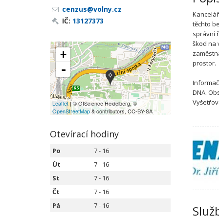
cenzus@volny.cz
Kancelář 
IČ:
13127373
těchto b
správní 
škod na 
+
zaměstn
prostor.
-
Informač
DNA. Obs
Vyšetřov
Leaflet
| © GIScience Heidelberg, ©
OpenStreetMap
& contributors, CC-BY-SA
Otevírací hodiny
Po
7 - 16
Út
7 - 16
St
7 - 16
Čt
7 - 16
Pá
7 - 16
Služ