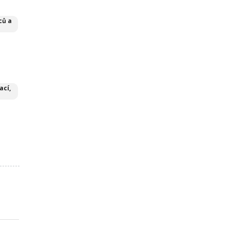
ců a
ací,