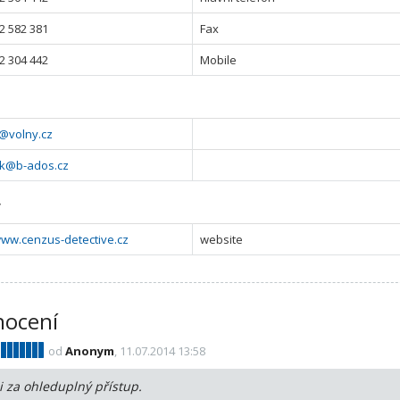
2 582 381
Fax
2 304 442
Mobile
@volny.cz
k@b-ados.cz
y
www.cenzus-detective.cz
website
ocení
od
Anonym
, 11.07.2014 13:58
i za ohleduplný přístup.