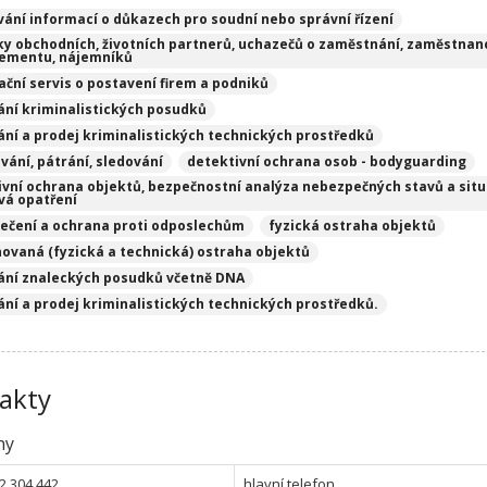
vání informací o důkazech pro soudní nebo správní řízení
ky obchodních, životních partnerů, uchazečů o zaměstnání, zaměstnan
ementu, nájemníků
ační servis o postavení firem a podniků
ání kriminalistických posudků
ání a prodej kriminalistických technických prostředků
vání, pátrání, sledování
detektivní ochrana osob - bodyguarding
ivní ochrana objektů, bezpečnostní analýza nebezpečných stavů a situ
vá opatření
ečení a ochrana proti odposlechům
fyzická ostraha objektů
ovaná (fyzická a technická) ostraha objektů
ání znaleckých posudků včetně DNA
ání a prodej kriminalistických technických prostředků.
akty
ny
2 304 442
hlavní telefon