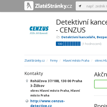
Detektivní kance
- CENZUS
Detektivní kanceláře
,
Bezpe
100
(
1
hodnocení)
ZlatéStránky.cz
Firmy
Hlavní město Praha
okres Hl
Akčn
Kontakty
Roháčova 37/188, 130 00 Praha
3-Žižkov
okres Hlavní město Praha, Hlavní
město Praha
http://www.cenzus-
Popi
detective.cz