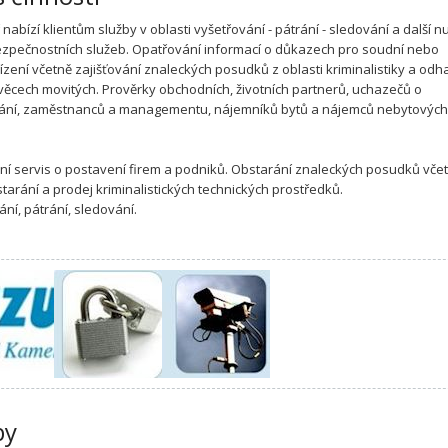
nabízí klientům služby v oblasti vyšetřování - pátrání - sledování a další 
ezpečnostních služeb. Opatřování informací o důkazech pro soudní nebo
řízení včetně zajišťování znaleckých posudků z oblasti kriminalistiky a od
věcech movitých. Prověrky obchodních, životních partnerů, uchazečů o
ání, zaměstnanců a managementu, nájemníků bytů a nájemců nebytovýc
ní servis o postavení firem a podniků. Obstarání znaleckých posudků vče
tarání a prodej kriminalistických technických prostředků.
ání, pátrání, sledování.
by