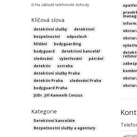
Na základě telefonické dohody.
opatřo
prověr
manag
Klíčová slova
inform
detektivní služby
detektivní
obstar
bezpečnostní
odposlech
obstar
hlídání
bodyguarding
vyšetřo
bodyguard
detektivní kancelář
detekt
režimo
sledování
vyšetřování
pátrání
zabezp
detektiv
ostraha
kombin
detektivní služby Praha
obstar
detektiv Praha
sledování Praha
obstar
bodyguard Praha
JUDr. Jiří Kameník Cenzus
Kont
Kategorie
Detektivní kanceláře
Telefo
Bezpečnostní služby a agentury
+420 60