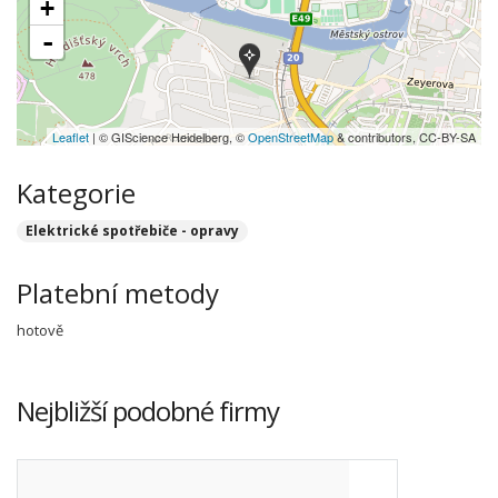
+
-
Leaflet
| © GIScience Heidelberg, ©
OpenStreetMap
& contributors, CC-BY-SA
Kategorie
Elektrické spotřebiče - opravy
Platební metody
hotově
Nejbližší podobné firmy