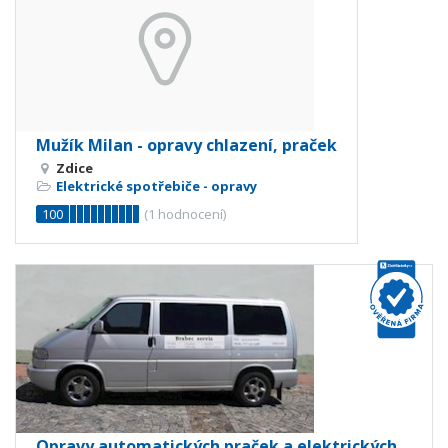
Mužík Milan - opravy chlazení, praček
Zdice
Elektrické spotřebiče - opravy
100
(
1
hodnocení)
Opravy automatických praček a elektrických