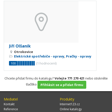
Jiří Olšaník
Otrokovice
Elektrické spotřebiče - opravy
,
Pračky - opravy
100
(
1
hodnocení)
Chcete přidat firmu do katalogu?
Volejte 771 270 421
nebo stiskněte
tlačítko
Přihlásit se a přidat firmu
Mediatel
Produkty
Kontakt
Internet123.cz
Reference
Online katalogy