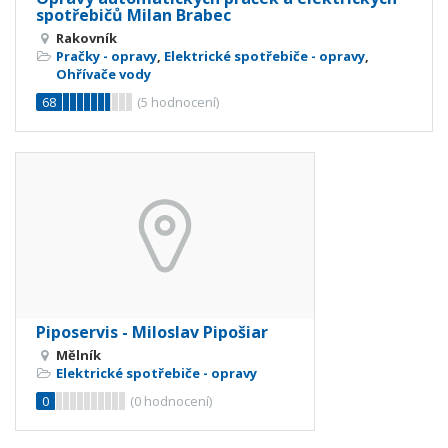
spotřebičů Milan Brabec
Rakovník
Pračky - opravy
,
Elektrické spotřebiče - opravy
,
Ohřívače vody
68
(
5
hodnocení)
Piposervis - Miloslav Pipošiar
Mělník
Elektrické spotřebiče - opravy
0
(
0
hodnocení)