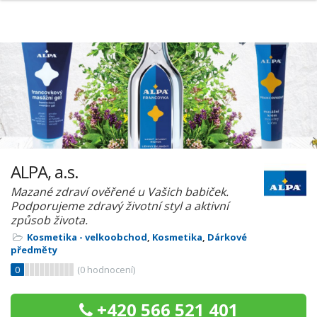
ALPA, a.s.
Mazané zdraví ověřené u Vašich babiček.
Podporujeme zdravý životní styl a aktivní
způsob života.
Kosmetika - velkoobchod
,
Kosmetika
,
Dárkové
předměty
0
(
0
hodnocení)
+420 566 521 401