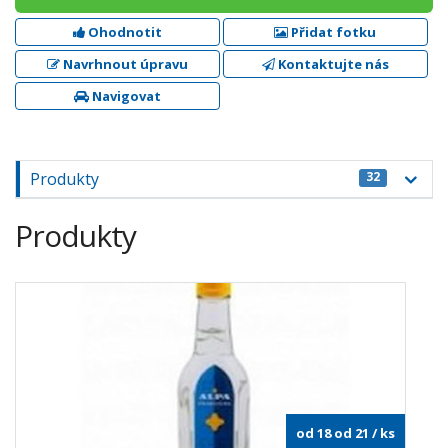
Ohodnotit
Přidat fotku
Navrhnout úpravu
Kontaktujte nás
Navigovat
Produkty
32
Produkty
od 18 od 21
/ ks