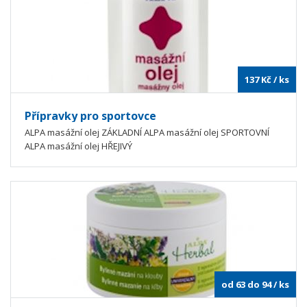
137
Kč
/ ks
Přípravky pro sportovce
ALPA masážní olej ZÁKLADNÍ ALPA masážní olej SPORTOVNÍ
ALPA masážní olej HŘEJIVÝ
od 63 do 94
/ ks