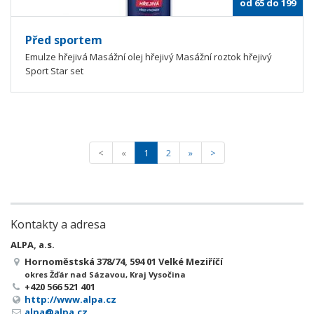
od 65 do 199
Před sportem
Emulze hřejivá Masážní olej hřejivý Masážní roztok hřejivý
Sport Star set
<
«
1
2
»
>
Kontakty a adresa
ALPA, a.s.
Hornoměstská 378/74, 594 01 Velké Meziříčí
okres Žďár nad Sázavou, Kraj Vysočina
+420 566 521 401
http://www.alpa.cz
alpa@alpa.cz