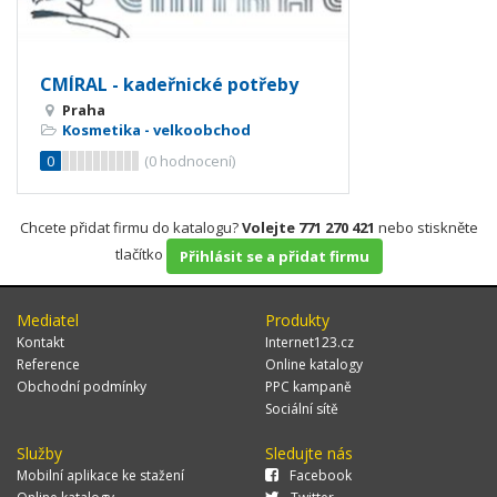
CMÍRAL - kadeřnické potřeby
Praha
Kosmetika - velkoobchod
0
(
0
hodnocení)
Chcete přidat firmu do katalogu?
Volejte 771 270 421
nebo stiskněte
tlačítko
Přihlásit se a přidat firmu
Mediatel
Produkty
Kontakt
Internet123.cz
Reference
Online katalogy
Obchodní podmínky
PPC kampaně
Sociální sítě
Služby
Sledujte nás
Mobilní aplikace ke stažení
Facebook