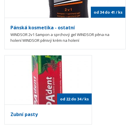
od 34 do 41
/ ks
Pánská kosmetika - ostatní
WINDSOR 2v1 šampon a sprchový gel WINDSOR pěna na
holení WINDSOR pěnivý krém na holení
od 22 do 34
/ ks
Zubní pasty