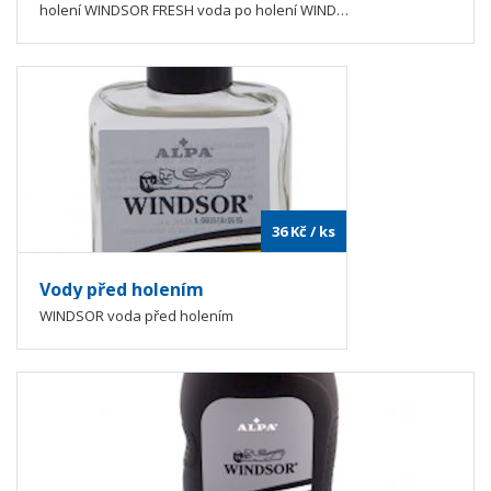
holení WINDSOR FRESH voda po holení WIND…
36
Kč
/ ks
Vody před holením
WINDSOR voda před holením