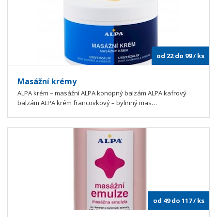
od 22 do 99
/ ks
Masážní krémy
ALPA krém – masážní ALPA konopný balzám ALPA kafrový
balzám ALPA krém francovkový – bylinný mas…
od 49 do 117
/ ks