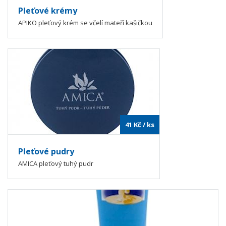
Pleťové krémy
APIKO pleťový krém se včelí mateří kašičkou
41
Kč
/ ks
Pleťové pudry
AMICA pleťový tuhý pudr