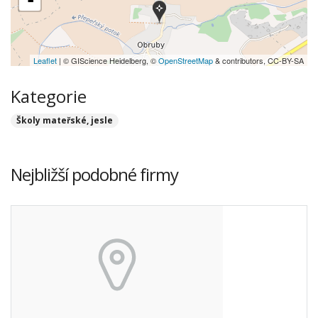
-
Leaflet
| © GIScience Heidelberg, ©
OpenStreetMap
& contributors, CC-BY-SA
Kategorie
Školy mateřské, jesle
Nejbližší podobné firmy