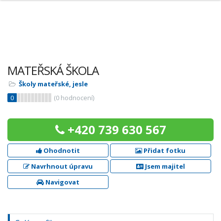
MATEŘSKÁ ŠKOLA
Školy mateřské, jesle
0
(
0
hodnocení)
+420 739 630 567
Ohodnotit
Přidat fotku
Navrhnout úpravu
Jsem majitel
Navigovat