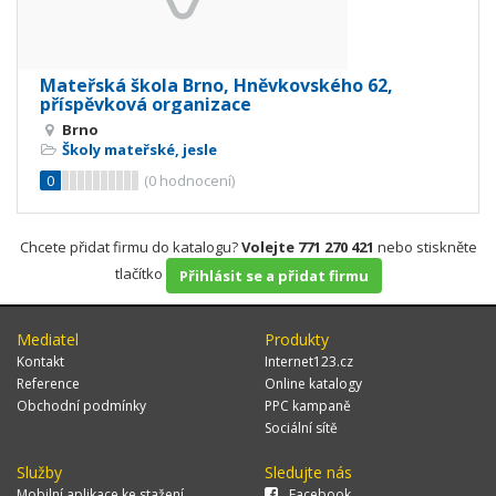
Mateřská škola Brno, Hněvkovského 62,
příspěvková organizace
Brno
Školy mateřské, jesle
0
(
0
hodnocení)
Chcete přidat firmu do katalogu?
Volejte 771 270 421
nebo stiskněte
tlačítko
Přihlásit se a přidat firmu
Mediatel
Produkty
Kontakt
Internet123.cz
Reference
Online katalogy
Obchodní podmínky
PPC kampaně
Sociální sítě
Služby
Sledujte nás
Mobilní aplikace ke stažení
Facebook