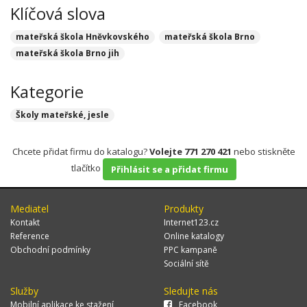
Klíčová slova
mateřská škola Hněvkovského
mateřská škola Brno
mateřská škola Brno jih
Kategorie
Školy mateřské, jesle
Chcete přidat firmu do katalogu?
Volejte 771 270 421
nebo stiskněte
tlačítko
Přihlásit se a přidat firmu
Mediatel
Produkty
Kontakt
Internet123.cz
Reference
Online katalogy
Obchodní podmínky
PPC kampaně
Sociální sítě
Služby
Sledujte nás
Mobilní aplikace ke stažení
Facebook