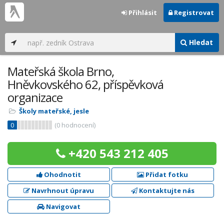
Přihlásit
Registrovat
Hledat
Mateřská škola Brno,
Hněvkovského 62, příspěvková
organizace
Školy mateřské, jesle
0
(
0
hodnocení)
+420 543 212 405
Ohodnotit
Přidat fotku
Navrhnout úpravu
Kontaktujte nás
Navigovat