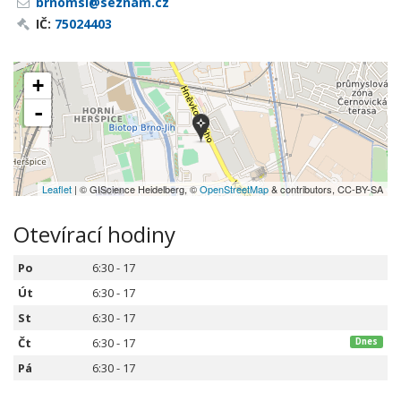
brnomsi@seznam.cz
IČ:
75024403
+
-
Leaflet
| © GIScience Heidelberg, ©
OpenStreetMap
& contributors, CC-BY-SA
Otevírací hodiny
Po
6:30 - 17
Út
6:30 - 17
St
6:30 - 17
Čt
6:30 - 17
Dnes
Pá
6:30 - 17