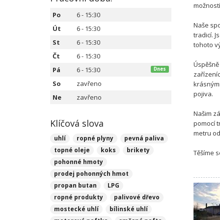
možností
Po
6 - 15:30
Naše spo
Út
6 - 15:30
tradicí.
St
6 - 15:30
tohoto v
Čt
6 - 15:30
Úspěšně 
Pá
6 - 15:30
Dnes
zařízení
So
zavřeno
krásnými
pojiva.
Ne
zavřeno
Našim zá
Klíčová slova
pomocí t
metru od 
uhlí
ropné plyny
pevná paliva
topné oleje
koks
brikety
Těšíme s
pohonné hmoty
prodej pohonných hmot
propan butan
LPG
ropné produkty
palivové dřevo
mostecké uhlí
bílinské uhlí