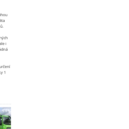
ouhou
ita
rů.
pných
le i
žádná
určení
ky 1