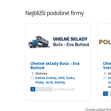
Nejbližší podobné firmy
Uhelné sklady Buťa – Eva
Uhe
Buťová
Vse
Ostrov
H
Paliva (tuhá)
,
Uhlí, koks
,
U
Písky, drtě, štěrky
S
m
0
(
0
hodnocení)
0
Chcete přidat fi