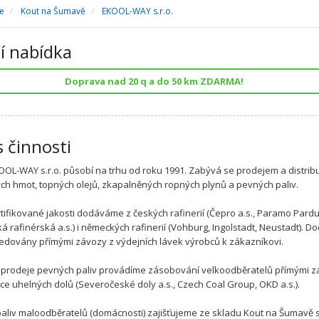
e
Kout na Šumavě
EKOOL-WAY s.r.o.
í nabídka
Doprava nad 20 q a do 50 km ZDARMA!
s činnosti
OOL-WAY s.r.o. působí na trhu od roku 1991. Zabývá se prodejem a distrib
h hmot, topných olejů, zkapalněných ropných plynů a pevných paliv.
rtifikované jakosti dodáváme z českých rafinerií (Čepro a.s., Paramo Pard
ká rafinérská a.s.) i německých rafinerií (Vohburg, Ingolstadt, Neustadt). 
edovány přímými závozy z výdejních lávek výrobců k zákazníkovi.
i prodeje pevných paliv provádíme zásobování velkoodběratelů přímými 
ce uhelných dolů (Severočeské doly a.s., Czech Coal Group, OKD a.s.).
aliv maloodběratelů (domácnosti) zajišťujeme ze skladu Kout na Šumavě 