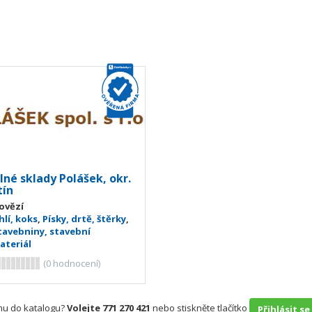
lné sklady Polášek, okr.
tín
ovězí
hlí, koks
,
Písky, drtě, štěrky
,
tavebniny, stavební
ateriál
(
0
hodnocení)
rmu do katalogu?
Volejte 771 270 421
nebo stiskněte tlačítko
Přihlásit se