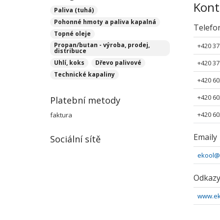
Kont
Paliva (tuhá)
Pohonné hmoty a paliva kapalná
Telefo
Topné oleje
Propan/butan - výroba, prodej,
+420 37
distribuce
Uhlí, koks
Dřevo palivové
+420 37
Technické kapaliny
+420 60
+420 60
Platební metody
+420 60
faktura
Emaily
Sociální sítě
ekool@
Odkaz
www.ek