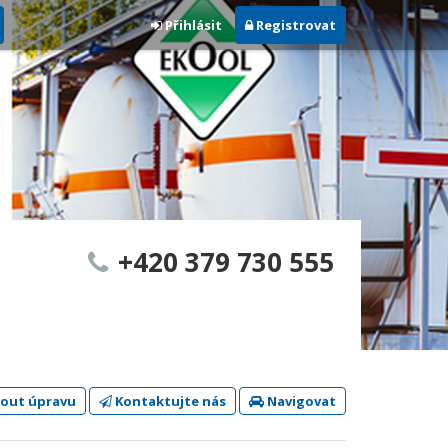
Přihlásit
Registrovat
+420 379 730 555
out úpravu
Kontaktujte nás
Navigovat