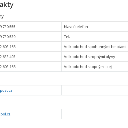
akty
ny
9 730 555
hlavní telefon
9 730 539
Tel.
2 603 168
Velkoobchod s pohonnými hmotami
2 633 493
Velkoobchod s ropnými plyny
2 603 168
Velkoobchod s topnými oleji
post.cz
y
ool.cz