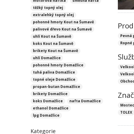
motorová naftka
směsná nafta
těžký topný olej
extralehký topný olej
pohonné hmoty Kout na Šumavě
Prod
palivové dřevo Kout na Šumavě
Pevná 
uhlí Kout na Šumavě
Ropné 
koks Kout na Šumavě
brikety Kout na Šumavě
Služ
uhlí Domažlice
pohonné hmoty Domažlice
Velkoo
tuhá paliva Domažlice
Velkoo
topné oleje Domažlice
Obchod
propan-butan Domažlice
Znač
brikety Domažlice
koks Domažlice
nafta Domažlice
Mostec
ethanol Domažlice
TOLEX
lpg Domažlice
Kategorie