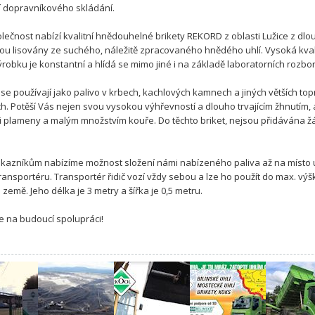
 dopravníkového skládání.
lečnost nabízí kvalitní hnědouhelné brikety REKORD z oblasti Lužice z dl
 Jsou lisovány ze suchého, náležitě zpracovaného hnědého uhlí. Vysoká kval
ýrobku je konstantní a hlídá se mimo jiné i na základě laboratorních rozbo
se používají jako palivo v krbech, kachlových kamnech a jiných větších to
ch. Potěší Vás nejen svou vysokou výhřevností a dlouho trvajícím žhnutím, a
 plameny a malým množstvím kouře. Do těchto briket, nejsou přidávána 
kazníkům nabízíme možnost složení námi nabízeného paliva až na místo 
ransportéru. Transportér řidič vozí vždy sebou a lze ho použít do max. výš
země. Jeho délka je 3 metry a šířka je 0,5 metru.
e na budoucí spolupráci!