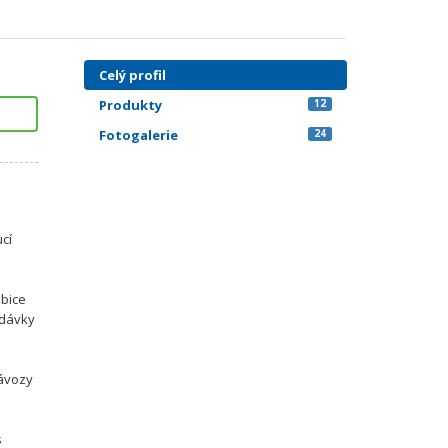
Celý profil
Produkty
12
Fotogalerie
24
ucí
ubice
Dodávky
závozy
s