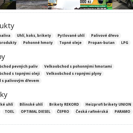
ukty
paliva
Uhlí, koks, brikety
Pytlované uhlí
Palivové dřevo
produkty
Pohonné hmoty
Topné oleje
Propan-butan
LPG
by
bchod pevných paliv
Velkoobchod s pohonnými hmotami
bchod s topnými oleji
Velkoobchod s ropnými plyny
 s palivovým dřevem
ky
ké uhlí
Bílinské uhlí
Brikety REKORD
Heizprofi brikety UNION
TOEL
OPTIMAL DIESEL
ČEPRO
Česká rafinérská
PARAMO