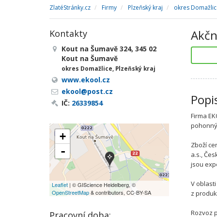
ZlatéStránky.cz
Firmy
Plzeňský kraj
okres Domažlic
Akčn
Kontakty
Kout na Šumavě 324, 345 02
Kout na Šumavě
okres Domažlice, Plzeňský kraj
www.ekool.cz
ekool@post.cz
Popi
IČ:
26339854
Firma EK
pohonnýc
+
Zboží ce
-
a.s., Čes
jsou exp
V oblast
Leaflet
| © GIScience Heidelberg, ©
OpenStreetMap
& contributors, CC-BY-SA
z produk
Rozvoz p
Pracovní doba: