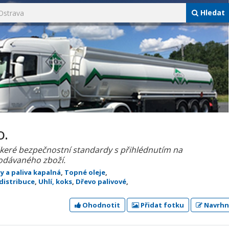
Hledat
o.
škeré bezpečnostní standardy s přihlédnutím na
dodávaného zboží.
 a paliva kapalná
,
Topné oleje
,
distribuce
,
Uhlí, koks
,
Dřevo palivové
,
Ohodnotit
Přidat fotku
Navrhn