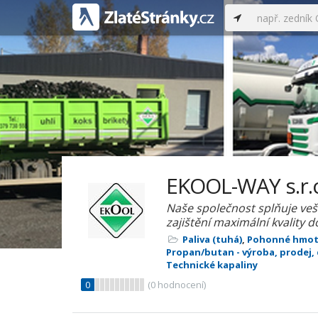
EKOOL-WAY s.r.
Naše společnost splňuje ve
zajištění maximální kvality 
Paliva (tuhá)
,
Pohonné hmoty
Propan/butan - výroba, prodej, 
Technické kapaliny
0
(
0
hodnocení)