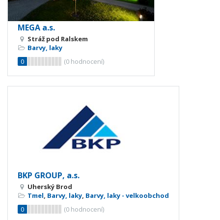
MEGA a.s.
Stráž pod Ralskem
Barvy, laky
0
(
0
hodnocení)
BKP GROUP, a.s.
Uherský Brod
Tmel
,
Barvy, laky
,
Barvy, laky - velkoobchod
0
(
0
hodnocení)