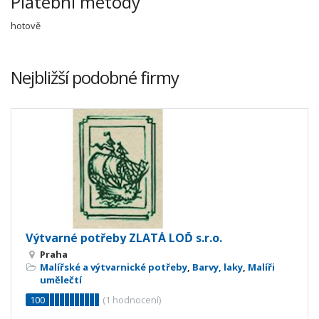
Platební metody
hotově
Nejbližší podobné firmy
Výtvarné potřeby ZLATÁ LOĎ s.r.o.
Praha
Malířské a výtvarnické potřeby
,
Barvy, laky
,
Malíři
umělečtí
100
(
1
hodnocení)