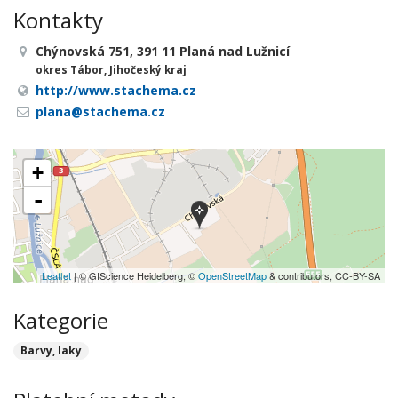
Kontakty
Chýnovská 751, 391 11 Planá nad Lužnicí
okres Tábor, Jihočeský kraj
http://www.stachema.cz
plana@stachema.cz
+
-
Leaflet
| © GIScience Heidelberg, ©
OpenStreetMap
& contributors, CC-BY-SA
Kategorie
Barvy, laky