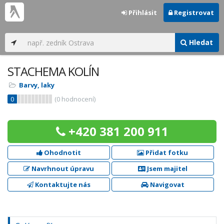
Přihlásit
Registrovat
Hledat
STACHEMA KOLÍN
Barvy, laky
0
(
0
hodnocení)
+420 381 200 911
Ohodnotit
Přidat fotku
Navrhnout úpravu
Jsem majitel
Kontaktujte nás
Navigovat