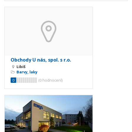
Obchody U nás, spol. s r.o.
Libiš
Barvy, laky
0
(
0
hodnocení)