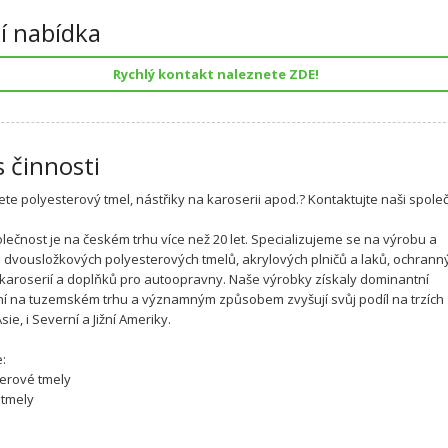
í nabídka
Rychlý kontakt naleznete ZDE!
s činnosti
ete polyesterový tmel, nástřiky na karoserii apod.? Kontaktujte naši spole
lečnost je na českém trhu více než 20 let. Specializujeme se na výrobu a
ci dvousložkových polyesterových tmelů, akrylových plničů a laků, ochrann
 karoserií a doplňků pro autoopravny. Naše výrobky získaly dominantní
í na tuzemském trhu a významným způsobem zvyšují svůj podíl na trzích
sie, i Severní a Jižní Ameriky.
:
terové tmely
í tmely