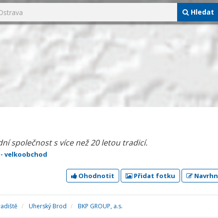
Hledat
í společnost s více než 20 letou tradicí.
y - velkoobchod
Ohodnotit
Přidat fotku
Navrhn
adiště
Uherský Brod
BKP GROUP, a.s.