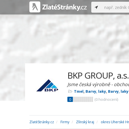
BKP GROUP, a.s.
Jsme česká výrobně - obchodn
Tmel
,
Barvy, laky
,
Barvy, lak
0
(
0
hodnocení)
ZlatéStránky.cz
Firmy
Zlínský kraj
okres Uherské Hr