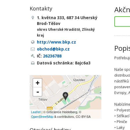
Akčn
Kontakty
1. května 333, 687 34 Uherský
Brod-Těšov
okres Uherské Hradiště, Zlínský
kraj
http://www.bkp.cz
Popi
obchod@bkp.cz
IČ:
26236788
Potřebuj
Datová schránka: 8ajc6a3
Naše spo
distribu
nástřiků
+
postaven
-
Evropy, A
Nabízíme
• Polyes
Leaflet
| © GIScience Heidelberg, ©
• Stříkac
OpenStreetMap
& contributors, CC-BY-SA
• Plniče
• Laky