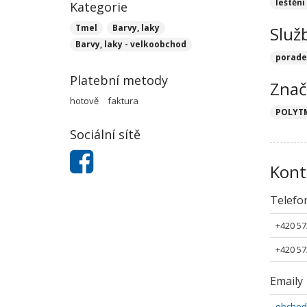
leštění
Kategorie
Tmel
Barvy, laky
Služ
Barvy, laky - velkoobchod
porade
Platební metody
Znač
hotově
faktura
POLYT
Sociální sítě
Kont
Telefo
+420 57
+420 57
Emaily
obchod