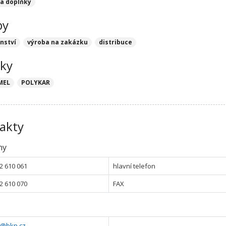
 a doplňky
by
nství
výroba na zakázku
distribuce
ky
MEL
POLYKAR
akty
ny
2 610 061
hlavní telefon
2 610 070
FAX
@bkp.cz