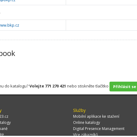
y
www.bkp.cz
book
rmu do katalogu?
Volejte 771 270 421
nebo stiskněte tlačítko
Přihlásit se
y
Služby
23.cz
Mobilní aplikace ke stažení
talogy
Online katalogy
paně
Digital Presence Management
ítě
Více zákazníků