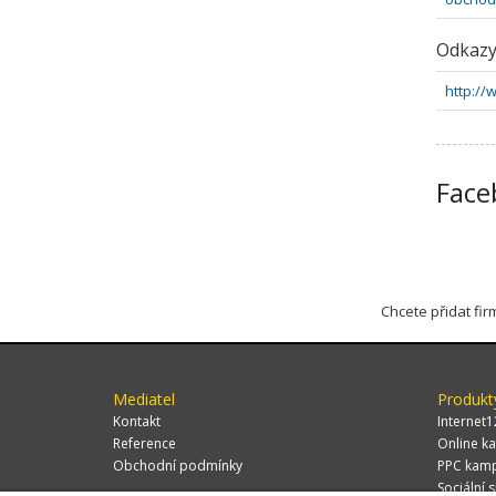
Odkaz
http://
Face
Chcete přidat fi
Mediatel
Produkt
Kontakt
Internet1
Reference
Online ka
Obchodní podmínky
PPC kam
Sociální s