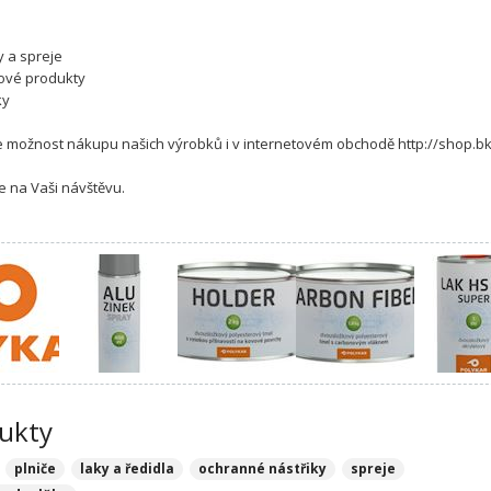
a
y a spreje
ové produkty
ky
 možnost nákupu našich výrobků i v internetovém obchodě http://shop.bk
e na Vaši návštěvu.
ukty
plniče
laky a ředidla
ochranné nástřiky
spreje