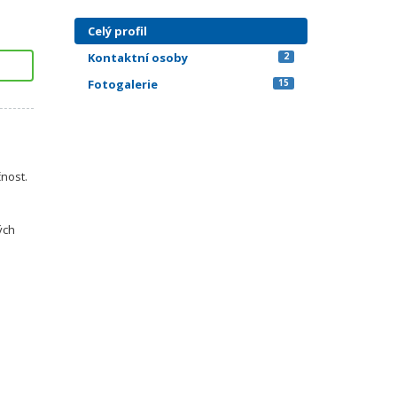
Celý profil
Kontaktní osoby
2
Fotogalerie
15
čnost.
ých