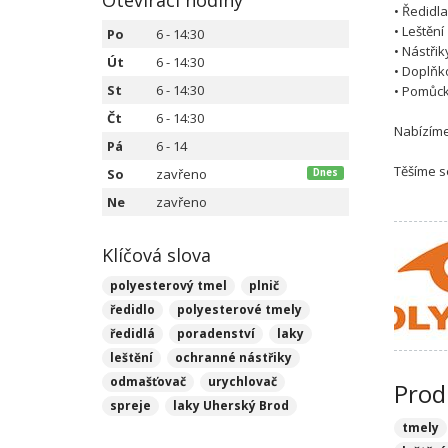
Otevírací hodiny
• Ředidl
• Leštění
Po
6 - 14:30
• Nástřik
Út
6 - 14:30
• Doplňk
St
6 - 14:30
• Pomůc
Čt
6 - 14:30
Nabízíme
Pá
6 - 14
Těšíme s
So
zavřeno
Dnes
Ne
zavřeno
Klíčová slova
polyesterový tmel
plnič
ředidlo
polyesterové tmely
ředidlá
poradenství
laky
leštění
ochranné nástřiky
odmašťovač
urychlovač
Prod
spreje
laky Uherský Brod
tmely