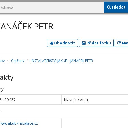
Hledat
 JANÁČEK PETR
Ohodnotit
Přidat fotku
Nav
šov
Čerčany
INSTALATÉRSTVÍ JAKUB - JANÁČEK PETR
akty
ny
3 420 637
hlavní telefon
y
www.jakub-instalace.cz