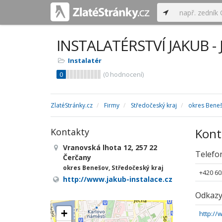
INSTALATÉRSTVÍ JAKUB -
Instalatér
0
(
0
hodnocení)
ZlatéStránky.cz
Firmy
Středočeský kraj
okres Bene
Kont
Kontakty
Vranovská lhota 12, 257 22
Telefo
Čerčany
okres Benešov, Středočeský kraj
+420 60
http://www.jakub-instalace.cz
Odkaz
+
http://