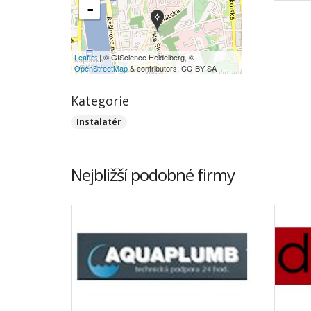
-
Leaflet
| © GIScience Heidelberg, ©
OpenStreetMap
& contributors, CC-BY-SA
Kategorie
Instalatér
Nejbližší podobné firmy