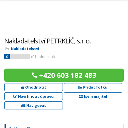
Nakladatelství PETRKLÍČ, s.r.o.
Nakladatelství
0
(
0
hodnocení)
+420 603 182 483
Ohodnotit
Přidat fotku
Navrhnout úpravu
Jsem majitel
Navigovat