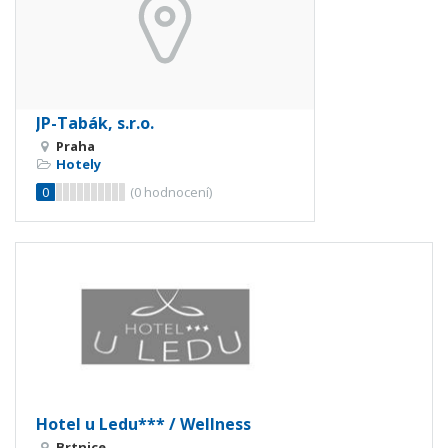
JP-Tabák, s.r.o.
Praha
Hotely
0
(
0
hodnocení)
Hotel u Ledu*** / Wellness
Brtnice