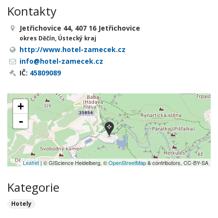
Kontakty
Jetřichovice 44, 407 16 Jetřichovice
okres Děčín, Ústecký kraj
http://www.hotel-zamecek.cz
info@hotel-zamecek.cz
IČ:
45809089
+
-
Leaflet
| © GIScience Heidelberg, ©
OpenStreetMap
& contributors, CC-BY-SA
Kategorie
Hotely