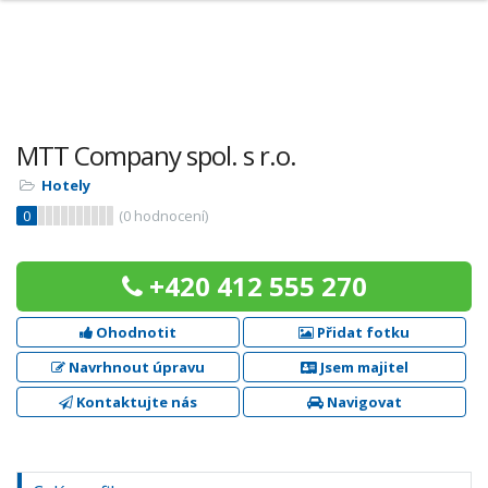
MTT Company spol. s r.o.
Hotely
0
(
0
hodnocení)
+420 412 555 270
Ohodnotit
Přidat fotku
Navrhnout úpravu
Jsem majitel
Kontaktujte nás
Navigovat