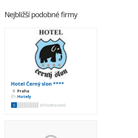
Nejbližší podobné firmy
Hotel Černý slon ****
Praha
Hotely
0
(
0
hodnocení)