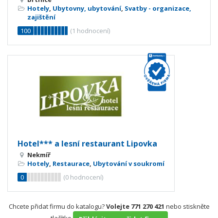
Hotely
,
Ubytovny, ubytování
,
Svatby - organizace,
zajištění
100
(
1
hodnocení)
Hotel*** a lesní restaurant Lipovka
Nekmíř
Hotely
,
Restaurace
,
Ubytování v soukromí
0
(
0
hodnocení)
Chcete přidat firmu do katalogu?
Volejte 771 270 421
nebo stiskněte