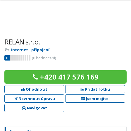
RELAN s.r.o.
Internet - připojení
0
(
0
hodnocení)
+420 417 576 169
Ohodnotit
Přidat fotku
Navrhnout úpravu
Jsem majitel
Navigovat