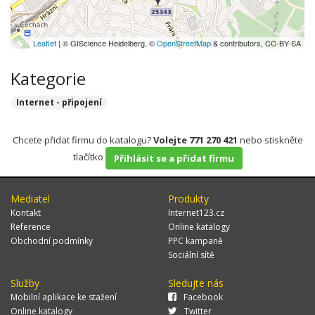
Leaflet
| © GIScience Heidelberg, ©
OpenStreetMap
& contributors, CC-BY-SA
Kategorie
Internet - připojení
Chcete přidat firmu do katalogu?
Volejte 771 270 421
nebo stiskněte
tlačítko
Přihlásit se a přidat firmu
Mediatel
Produkty
Kontakt
Internet123.cz
Reference
Online katalogy
Obchodní podmínky
PPC kampaně
Sociální sítě
Služby
Sledujte nás
Mobilní aplikace ke stažení
Facebook
Online katalogy
Twitter