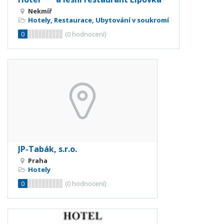
Nekmíř
Hotely
,
Restaurace
,
Ubytování v soukromí
0
(
0
hodnocení)
JP-Tabák, s.r.o.
Praha
Hotely
0
(
0
hodnocení)