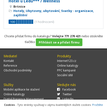
Hotel u Ledu*** / Wellness
Brtnice
Hotely
,
Ubytovny, ubytování
,
Svatby - organizace,
zajištění
100
(
1
hodnocení)
Chcete přidat firmu do katalogu?
Volejte 771 270 421
nebo stiskněte
tlačítko
Přihlásit se a přidat firmu
Mediatel
Produkty
Kontakt
Internet123.cz
Reference
Online katalogy
Obchodní podmínky
PPC kampaně
Sociální sítě
Služby
Sledujte nás
Mobilní aplikace ke stažení
Facebook
Online katalogy
Twitter
Digital Presence Management
LinkedIn
Více zákazníků
Cookies
- Tyto stránky využívají v zájmu kvalitnějších služeb cookies.
Pročtěte