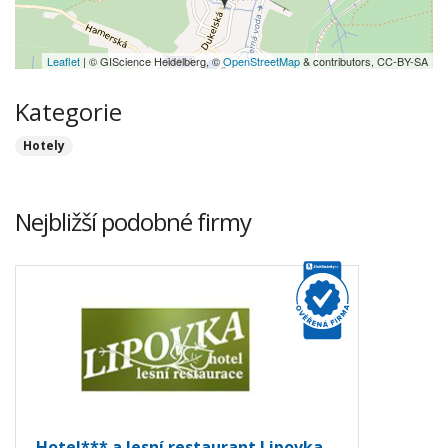
Leaflet
| © GIScience Heidelberg, ©
OpenStreetMap
& contributors, CC-BY-SA
Kategorie
Hotely
Nejbližší podobné firmy
Hotel*** a lesní restaurant Lipovka