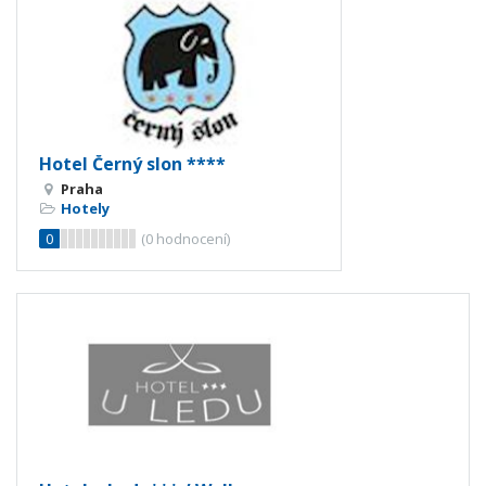
Hotel Černý slon ****
Praha
Hotely
0
(
0
hodnocení)