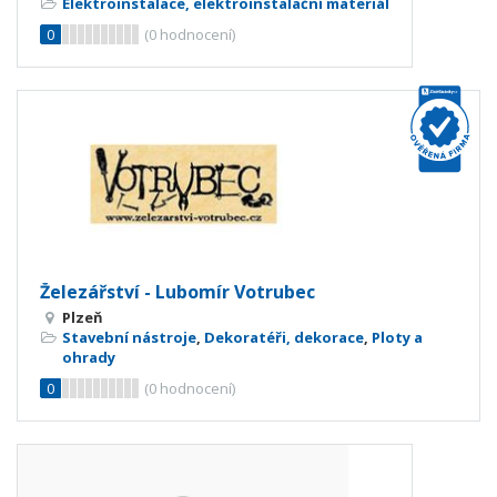
Elektroinstalace, elektroinstalační materiál
0
(
0
hodnocení)
Železářství - Lubomír Votrubec
Plzeň
Stavební nástroje
,
Dekoratéři, dekorace
,
Ploty a
ohrady
0
(
0
hodnocení)