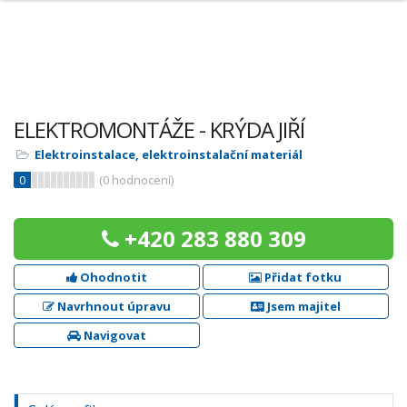
ELEKTROMONTÁŽE - KRÝDA JIŘÍ
Elektroinstalace, elektroinstalační materiál
0
(
0
hodnocení)
+420 283 880 309
Ohodnotit
Přidat fotku
Navrhnout úpravu
Jsem majitel
Navigovat