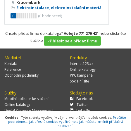
Krucemburk
Elektroinstalace, elektroinstalační materiál
0
(
0
hodnocení)
Chcete přidat firmu do katalogu?
Volejte 771 270 421
nebo stiskněte
tlačítko
Přihlásit se a přidat firmu
Mediatel
Produkty
Kontakt
Internet123.cz
Reference
Online katalogy
Obchodní podmínky
PPC kampaně
Sociální sítě
Služby
Sledujte nás
Mobilní aplikace ke stažení
Facebook
Online katalogy
Twitter
Digital Presence Management
LinkedIn
Více zákazníků
Cookies
- Tyto stránky využívají v zájmu kvalitnějších služeb cookies.
Pročtěte
podrobnosti, jak přesně cookies využíváme a jak můžete změnit příslušná
nastavení.