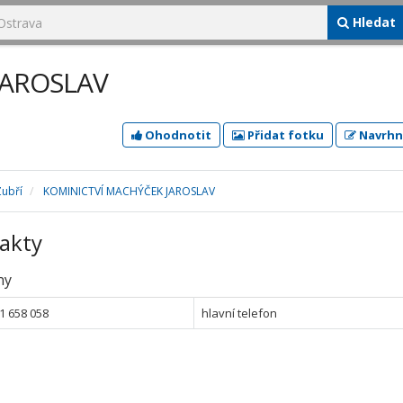
Hledat
JAROSLAV
Ohodnotit
Přidat fotku
Navrhn
Zubří
KOMINICTVÍ MACHÝČEK JAROSLAV
akty
ny
1 658 058
hlavní telefon