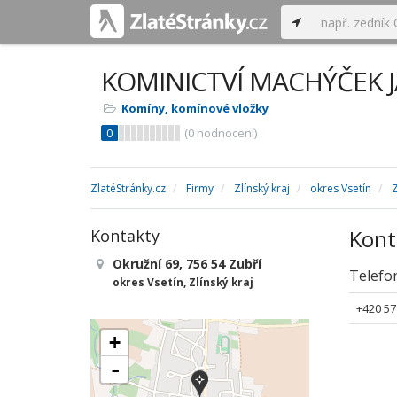
KOMINICTVÍ MACHÝČEK 
Komíny, komínové vložky
0
(
0
hodnocení)
ZlatéStránky.cz
Firmy
Zlínský kraj
okres Vsetín
Kont
Kontakty
Okružní 69, 756 54 Zubří
Telefo
okres Vsetín, Zlínský kraj
+420 57
+
-