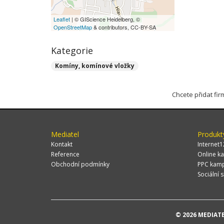
Leaflet
| © GIScience Heidelberg, ©
OpenStreetMap
& contributors, CC-BY-SA
Kategorie
Komíny, komínové vložky
Chcete přidat fi
Mediatel
Produkt
Kontakt
Internet1
Reference
Online ka
Obchodní podmínky
PPC kam
Sociální s
© 2026 MEDIATEL