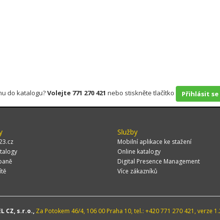
rmu do katalogu?
Volejte 771 270 421
nebo stiskněte tlačítko
Přihlásit se
y
Služby
23.cz
Mobilní aplikace ke stažení
talogy
Online katalogy
paně
Digital Presence Management
ítě
Více zákazníků
 CZ, s.r.o.,
Za Potokem 46/4, 106 00 Praha 10, tel.: +420 771 270 421, verze 1.