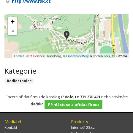
http://www.rsk.cz
+
-
Leaflet
| © GIScience Heidelberg, ©
OpenStreetMap
& contributors, CC-BY-SA
Kategorie
Radiostanice
Chcete přidat firmu do katalogu?
Volejte 771 270 421
nebo stiskněte
tlačítko
Přihlásit se a přidat firmu
Mediatel
Produkty
Kontakt
Internet123.cz