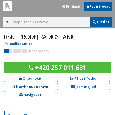
Přihlásit
Registrovat
Hledat
RSK - PRODEJ RADIOSTANIC
Radiostanice
0
(
0
hodnocení)
+420 257 011 631
Ohodnotit
Přidat fotku
Navrhnout úpravu
Jsem majitel
Navigovat