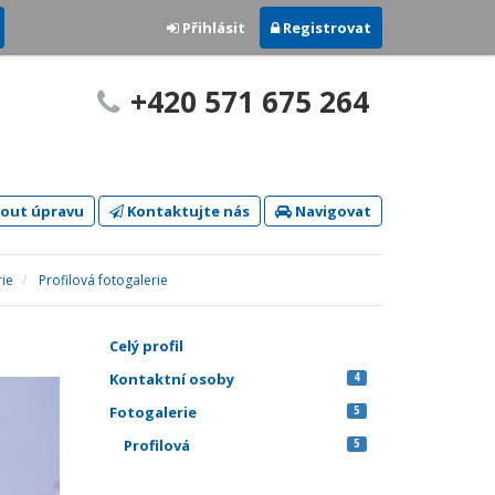
Přihlásit
Registrovat
+420 571 675 264
out úpravu
Kontaktujte nás
Navigovat
rie
Profilová fotogalerie
Celý profil
Kontaktní osoby
4
Fotogalerie
5
Profilová
5