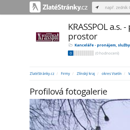
KRASSPOL a.s. -
prostor
Kanceláře - pronájem, služby
0
(
0
hodnocení)
ZlatéStránky.cz
Firmy
Zlínský kraj
okres Vsetín
V
Profilová fotogalerie