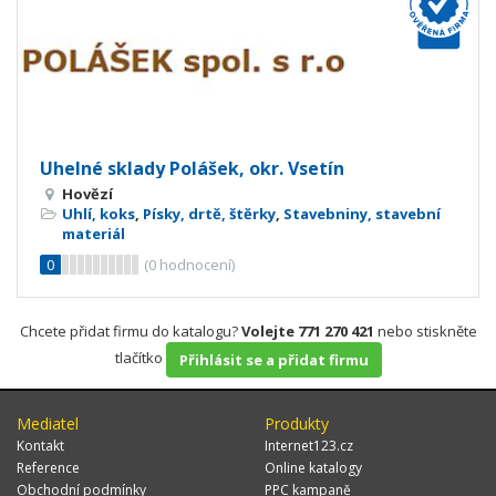
Uhelné sklady Polášek, okr. Vsetín
Hovězí
Uhlí, koks
,
Písky, drtě, štěrky
,
Stavebniny, stavební
materiál
0
(
0
hodnocení)
Chcete přidat firmu do katalogu?
Volejte 771 270 421
nebo stiskněte
tlačítko
Přihlásit se a přidat firmu
Mediatel
Produkty
Kontakt
Internet123.cz
Reference
Online katalogy
Obchodní podmínky
PPC kampaně