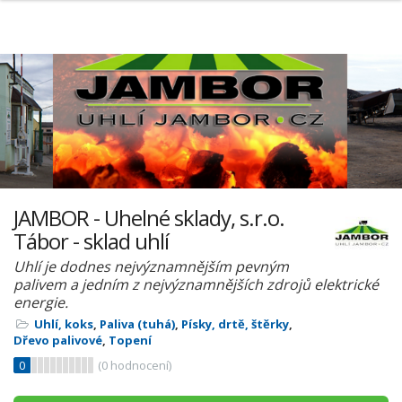
JAMBOR - Uhelné sklady, s.r.o.
Tábor - sklad uhlí
Uhlí je dodnes nejvýznamnějším pevným
palivem a jedním z nejvýznamnějších zdrojů elektrické
energie.
Uhlí, koks
,
Paliva (tuhá)
,
Písky, drtě, štěrky
,
Dřevo palivové
,
Topení
0
(
0
hodnocení)