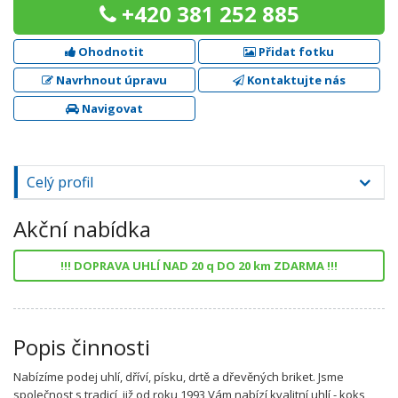
+420 381 252 885
Ohodnotit
Přidat fotku
Navrhnout úpravu
Kontaktujte nás
Navigovat
Celý profil
Akční nabídka
!!! DOPRAVA UHLÍ NAD 20 q DO 20 km ZDARMA !!!
Popis činnosti
Nabízíme podej uhlí, dříví, písku, drtě a dřevěných briket. Jsme
společnost s tradicí, již od roku 1993 Vám nabízí kvalitní uhlí - koks,