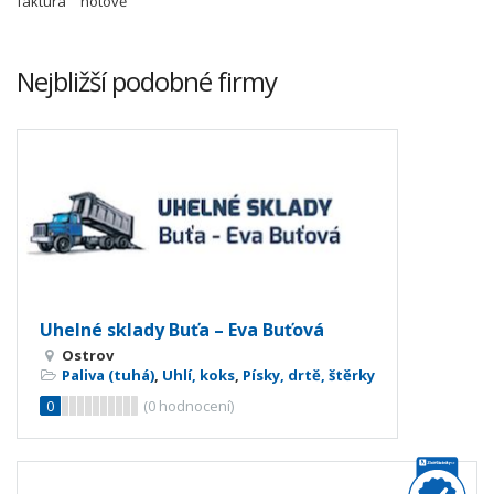
faktura
hotově
Nejbližší podobné firmy
Uhelné sklady Buťa – Eva Buťová
Ostrov
Paliva (tuhá)
,
Uhlí, koks
,
Písky, drtě, štěrky
0
(
0
hodnocení)