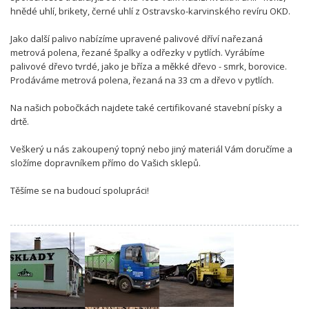
hnědé uhlí, brikety, černé uhlí z Ostravsko-karvinského revíru OKD.
Jako další palivo nabízíme upravené palivové dříví nařezaná
metrová polena, řezané špalky a odřezky v pytlích. Vyrábíme
palivové dřevo tvrdé, jako je bříza a měkké dřevo - smrk, borovice.
Prodáváme metrová polena, řezaná na 33 cm a dřevo v pytlích.
Na našich pobočkách najdete také certifikované stavební písky a
drtě.
Veškerý u nás zakoupený topný nebo jiný materiál Vám doručíme a
složíme dopravníkem přímo do Vašich sklepů.
Těšíme se na budoucí spolupráci!