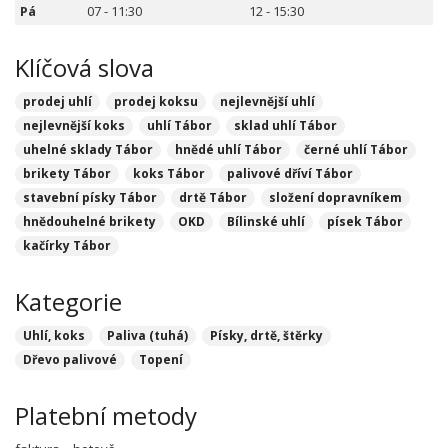
Pá
07 - 11:30
12 - 15:30
Klíčová slova
prodej uhlí
prodej koksu
nejlevnější uhlí
nejlevnější koks
uhlí Tábor
sklad uhlí Tábor
uhelné sklady Tábor
hnědé uhlí Tábor
černé uhlí Tábor
brikety Tábor
koks Tábor
palivové dříví Tábor
stavební písky Tábor
drtě Tábor
složení dopravníkem
hnědouhelné brikety
OKD
Bílinské uhlí
písek Tábor
kačírky Tábor
Kategorie
Uhlí, koks
Paliva (tuhá)
Písky, drtě, štěrky
Dřevo palivové
Topení
Platební metody