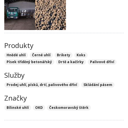
Produkty
Hnědé uhlí
Černé uhlí
Brikety
Koks
Písek tříděný betonářský
Drtě a kačírky
Palivové dříví
Služby
Prodej uhlí, písků, drtí, palivového dříví
Skládání pásem
Značky
Bílinské uhlí
OKD
Českomoravský štěrk