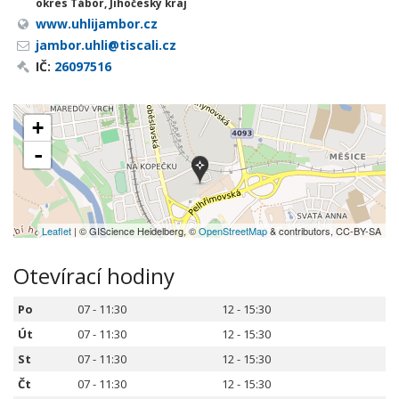
okres Tábor, Jihočeský kraj
www.uhlijambor.cz
jambor.uhli@tiscali.cz
IČ:
26097516
+
-
Leaflet
| © GIScience Heidelberg, ©
OpenStreetMap
& contributors, CC-BY-SA
Otevírací hodiny
Po
07 - 11:30
12 - 15:30
Út
07 - 11:30
12 - 15:30
St
07 - 11:30
12 - 15:30
Čt
07 - 11:30
12 - 15:30