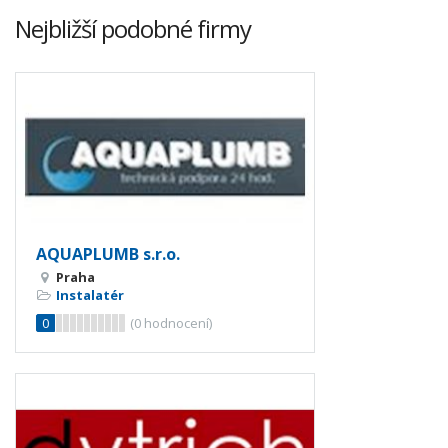
Nejbližší podobné firmy
AQUAPLUMB s.r.o.
Praha
Instalatér
0
(
0
hodnocení)