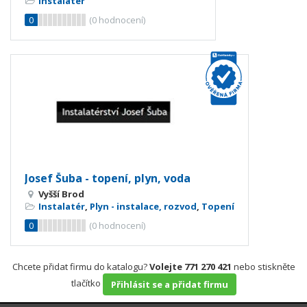
Instalatér
0
(
0
hodnocení)
Josef Šuba - topení, plyn, voda
Vyšší Brod
Instalatér
,
Plyn - instalace, rozvod
,
Topení
0
(
0
hodnocení)
Chcete přidat firmu do katalogu?
Volejte 771 270 421
nebo stiskněte
tlačítko
Přihlásit se a přidat firmu