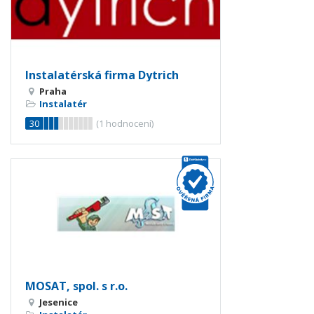
Instalatérská firma Dytrich
Praha
Instalatér
30
(
1
hodnocení)
MOSAT, spol. s r.o.
Jesenice