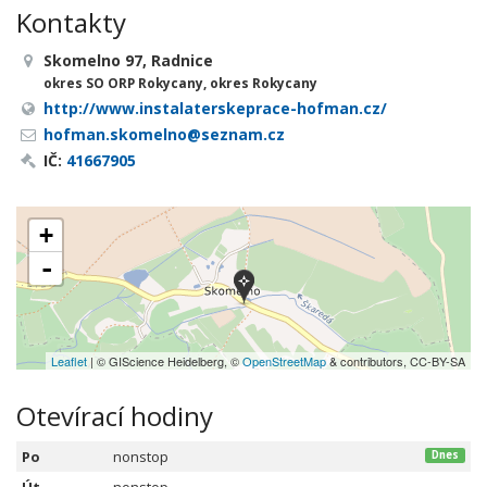
Kontakty
Skomelno 97, Radnice
okres SO ORP Rokycany, okres Rokycany
http://www.instalaterskeprace-hofman.cz/
hofman.skomelno@seznam.cz
IČ:
41667905
+
-
Leaflet
| © GIScience Heidelberg, ©
OpenStreetMap
& contributors, CC-BY-SA
Otevírací hodiny
Po
nonstop
Dnes