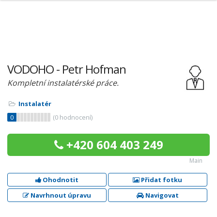
VODOHO - Petr Hofman
Kompletní instalatérské práce.
Instalatér
0
(
0
hodnocení)
+420 604 403 249
Main
Ohodnotit
Přidat fotku
Navrhnout úpravu
Navigovat