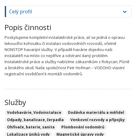
Celý profil
Popis činnosti
Poskytujeme kompletní instalatérské práce, ať se jedná o opravu
tekoucího kohoutku či instalaci vodovodních rozvodů, včetně
NONSTOP havarijní služby. V případě havárie dojedou naši
instalatéři na místo co nejdříve a odstraní daný problém.
Instalatérské práce a služby nabízíme zákazníkům z Rokycan, Plzně
a širokého okolí. Naše společnost Petr Hofman – VODOHO vlastní
registrační osvědčení k montáži vodoměrů.
Služby
Vodohavárie, Vodoinstalace
Dodávka materiálu a měřidel
Odpady, kanalizace, čerpadla
Venkovní rozvody a přípojky
Ohřívače, baterie, sanita
Plombování vodoměrů
Lokalizace úniků vody
Magnetické úpravy vody