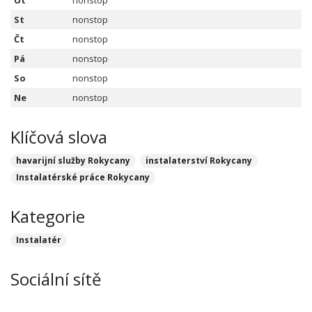
Út
nonstop
St
nonstop
Čt
nonstop
Pá
nonstop
So
nonstop
Ne
nonstop
Klíčová slova
havarijní služby Rokycany
instalaterství Rokycany
Instalatérské práce Rokycany
Kategorie
Instalatér
Sociální sítě