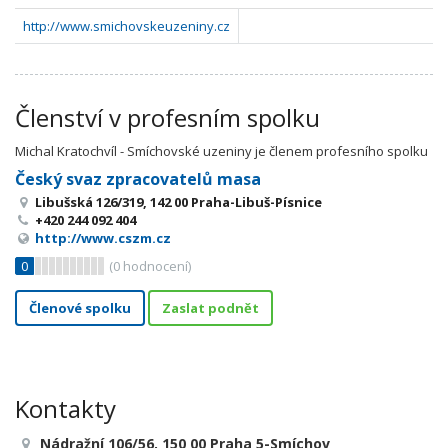
http://www.smichovskeuzeniny.cz
Členství v profesním spolku
Michal Kratochvíl - Smíchovské uzeniny je členem profesního spolku
Český svaz zpracovatelů masa
Libušská 126/319, 142 00 Praha-Libuš-Písnice
+420 244 092 404
http://www.cszm.cz
0
(
0
hodnocení)
Členové spolku
Zaslat podnět
Kontakty
Nádražní 106/56, 150 00 Praha 5-Smíchov