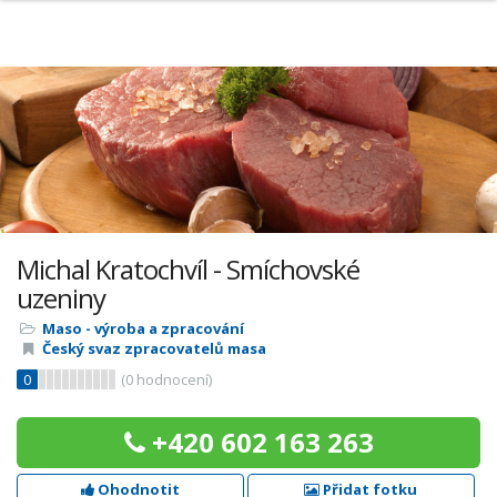
Michal Kratochvíl - Smíchovské
uzeniny
Maso - výroba a zpracování
Český svaz zpracovatelů masa
0
(
0
hodnocení)
+420 602 163 263
Ohodnotit
Přidat fotku