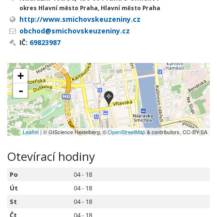
okres Hlavní město Praha, Hlavní město Praha
http://www.smichovskeuzeniny.cz
obchod@smichovskeuzeniny.cz
IČ:
69823987
+
-
Leaflet
| © GIScience Heidelberg, ©
OpenStreetMap
& contributors, CC-BY-SA
Otevírací hodiny
Po
04 - 18
Út
04 - 18
St
04 - 18
Čt
04 - 18