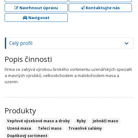
Navrhnout úpravu
Kontaktujte nás
Navigovat
Celý profil
Popis činnosti
Firma se zabývá výrobou širokého sortimentu uzenářských specialit
a masných výrobků, velkoobchodem a malobchodem masa a
uzenin.
Produkty
Vepřové výsekové maso a droby
Ryby
Jehněčí maso
Uzená masa
Telecí maso
Trvanlivé salámy
Dopňkový sortiment