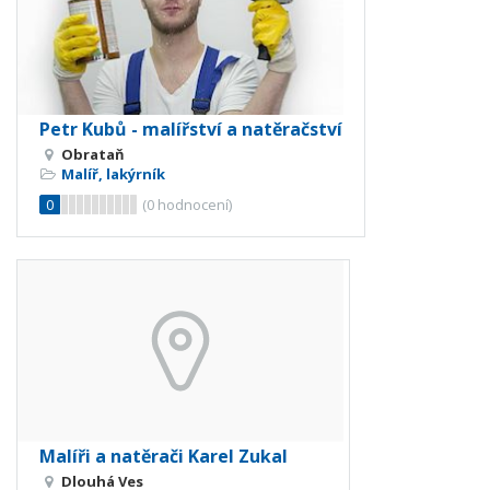
Petr Kubů - malířství a natěračství
Obrataň
Malíř, lakýrník
0
(
0
hodnocení)
Malíři a natěrači Karel Zukal
Dlouhá Ves