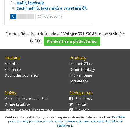
Malíř, lakýrník
Cech malířů, lakýrníků a tapetářů ČR
0
(
0
hodnocení)
Chcete přidat firmu do katalogu?
Volejte 771 270 421
nebo stiskněte
tlačítko
Přihlásit se a přidat firmu
Mediatel
Produkty
Kontakt
Internet123.cz
Reference
Online katalogy
Obchodní podmínky
PPC kampaně
Sociální sítě
Služby
Sledujte nás
Mobilní aplikace ke stažení
Facebook
Online katalogy
Twitter
Digital Presence Management
LinkedIn
Více zákazníků
Cookies
- Tyto stránky využívají v zájmu kvalitnějších služeb cookies.
Pročtěte
podrobnosti, jak přesně cookies využíváme a jak můžete změnit příslušná
nastavení.