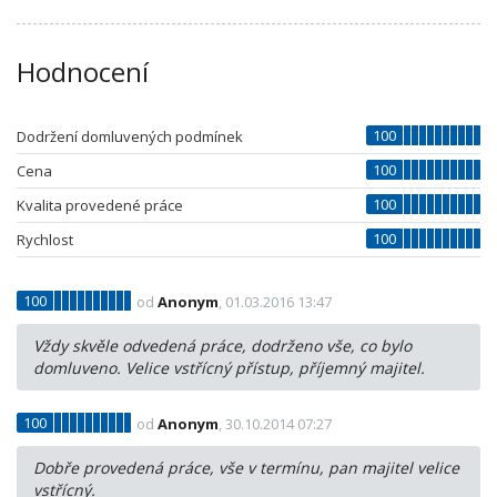
Hodnocení
100
Dodržení domluvených podmínek
100
Cena
100
Kvalita provedené práce
100
Rychlost
100
od
Anonym
, 01.03.2016 13:47
Vždy skvěle odvedená práce, dodrženo vše, co bylo
domluveno. Velice vstřícný přístup, příjemný majitel.
100
od
Anonym
, 30.10.2014 07:27
Dobře provedená práce, vše v termínu, pan majitel velice
vstřícný.