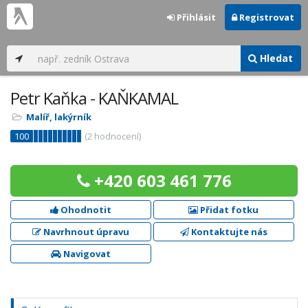
Přihlásit
Registrovat
Hledat
Petr Kaňka - KAŇKAMAL
Malíř, lakýrník
100
(
2
hodnocení)
+420 603 461 776
Ohodnotit
Přidat fotku
Navrhnout úpravu
Kontaktujte nás
Navigovat