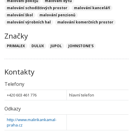
malování pokojů
malování bytů
malování schodišťových prostor
malování kanceláří
malování škol
malování penzionů
malování výrobních hal
malování komerčních prostor
Značky
PRIMALEX
DULUX
JUPOL
JOHNSTONE'S
Kontakty
Telefony
+420 603 461 776
hlavní telefon
Odkazy
http://www.malirikankamal-
praha.cz