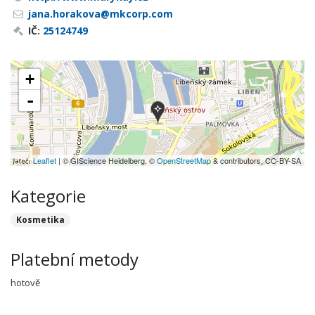
jana.horakova@mkcorp.com
IČ:
25124749
+
-
Leaflet
| © GIScience Heidelberg, ©
OpenStreetMap
& contributors, CC-BY-SA
Kategorie
Kosmetika
Platební metody
hotově