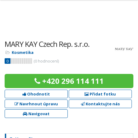
MARY KAY Czech Rep. s.r.o.
Kosmetika
0
(
0
hodnocení)
+420 296 114 111
Ohodnotit
Přidat fotku
Navrhnout úpravu
Kontaktujte nás
Navigovat