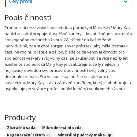
Celý profil
Popis činnosti
Proč se stát nezávislou kosmetickou poradkyní Mary Kay? Mary Kay
nabízí unikátní propojení úspěšné kariéry i dostatečného soukromí a
spokojeného rodinného života. Záleží totiž na každé ženě
individuálně, zda si chce zorganizovat práci tak, aby měla dostatek
času na rodinu, přátele a záliby, či zda bude věnovat činnosti pro
společnost veškerý svůj volný čas. Ze zkušeností za více než 45 let
existence společnosti Mary Kay je však zřejmé, že ty nejlepší z
nejlepších dovedou své pracovní povinnosti i svůj volný čas
dokonale skloubit. Pro velkou skupinu žen se také práce s
kosmetikou Mary Kay stává zároveň koníčkem, který je obohacuje a
uspokojuje po stránce profesionální kariéry i soukromého života.
Produkty
Zázračná sada
Mikrodermální sada
Regenerační sérum +C
Minerální pudrový make-up