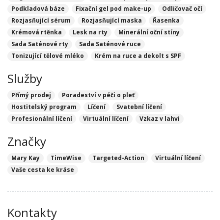
Podkladová báze
Fixační gel pod make-up
Odličovač očí
Rozjasňující sérum
Rozjasňující maska
Řasenka
Krémová rtěnka
Lesk na rty
Minerální oční stíny
Sada Saténové rty
Sada Saténové ruce
Tonizující tělové mléko
Krém na ruce a dekolt s SPF
Služby
Přímý prodej
Poradeství v péči o pleť
Hostitelský program
Líčení
Svatební líčení
Profesionální líčení
Virtuální líčení
Vzkaz v lahvi
Značky
Mary Kay
TimeWise
Targeted-Action
Virtuální líčení
Vaše cesta ke kráse
Kontakty