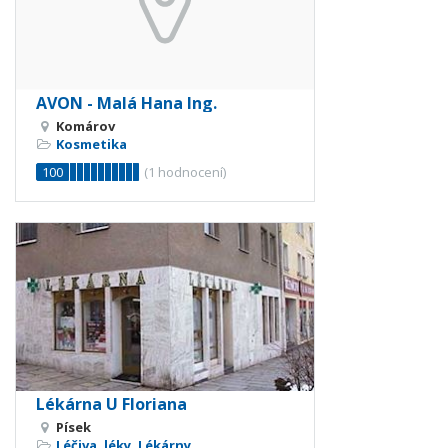
AVON - Malá Hana Ing.
Komárov
Kosmetika
100
(
1
hodnocení)
Lékárna U Floriana
Písek
Léčiva, léky
,
Lékárny