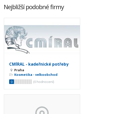
Nejbližší podobné firmy
CMÍRAL - kadeřnické potřeby
Praha
Kosmetika - velkoobchod
0
(
0
hodnocení)