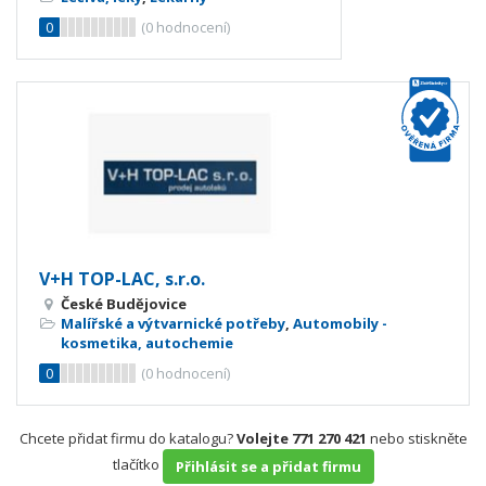
0
(
0
hodnocení)
V+H TOP-LAC, s.r.o.
České Budějovice
Malířské a výtvarnické potřeby
,
Automobily -
kosmetika, autochemie
0
(
0
hodnocení)
Chcete přidat firmu do katalogu?
Volejte 771 270 421
nebo stiskněte
tlačítko
Přihlásit se a přidat firmu