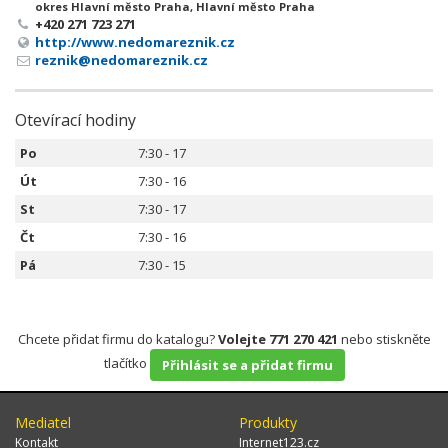
okres Hlavní město Praha, Hlavní město Praha
+420 271 723 271
http://www.nedomareznik.cz
reznik@nedomareznik.cz
Otevírací hodiny
Po
7:30 - 17
Út
7:30 - 16
St
7:30 - 17
Čt
7:30 - 16
Pá
7:30 - 15
Chcete přidat firmu do katalogu?
Volejte 771 270 421
nebo stiskněte
tlačítko
Přihlásit se a přidat firmu
Mediatel
Produkty
Kontakt
Internet123.cz