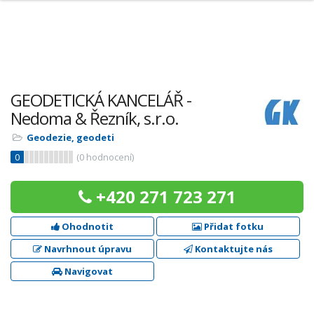
GEODETICKÁ KANCELÁŘ -
Nedoma & Řezník, s.r.o.
Geodezie, geodeti
0
(
0
hodnocení)
+420 271 723 271
Ohodnotit
Přidat fotku
Navrhnout úpravu
Kontaktujte nás
Navigovat