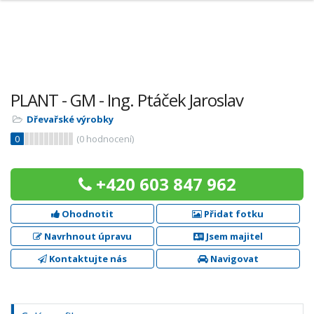
PLANT - GM - Ing. Ptáček Jaroslav
Dřevařské výrobky
0
(
0
hodnocení)
+420 603 847 962
Ohodnotit
Přidat fotku
Navrhnout úpravu
Jsem majitel
Kontaktujte nás
Navigovat