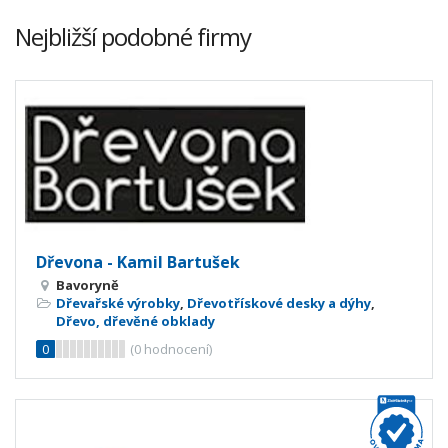
Nejbližší podobné firmy
Dřevona - Kamil Bartušek
Bavoryně
Dřevařské výrobky
,
Dřevotřískové desky a dýhy
,
Dřevo, dřevěné obklady
0
(
0
hodnocení)