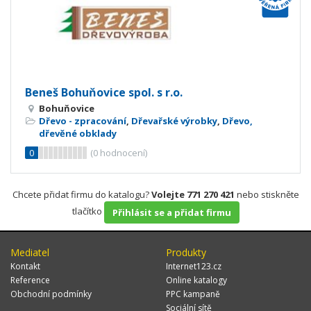
Beneš Bohuňovice spol. s r.o.
Bohuňovice
Dřevo - zpracování
,
Dřevařské výrobky
,
Dřevo,
dřevěné obklady
0
(
0
hodnocení)
Chcete přidat firmu do katalogu?
Volejte 771 270 421
nebo stiskněte
tlačítko
Přihlásit se a přidat firmu
Mediatel
Produkty
Kontakt
Internet123.cz
Reference
Online katalogy
Obchodní podmínky
PPC kampaně
Sociální sítě