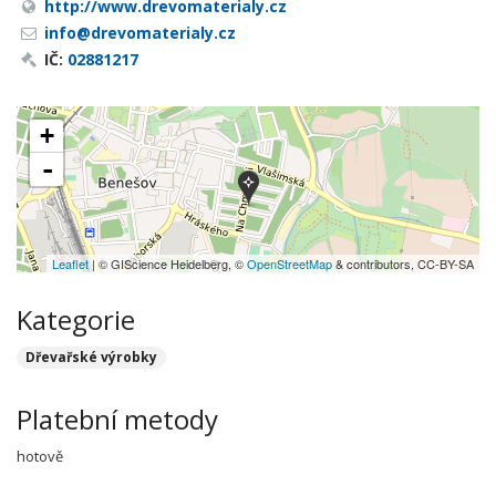
http://www.drevomaterialy.cz
info@drevomaterialy.cz
IČ:
02881217
+
-
Leaflet
| © GIScience Heidelberg, ©
OpenStreetMap
& contributors, CC-BY-SA
Kategorie
Dřevařské výrobky
Platební metody
hotově