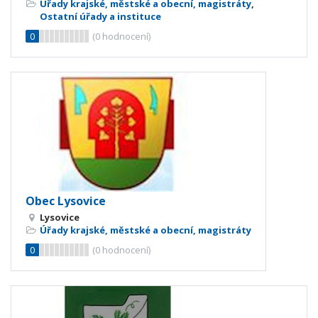
Úřady krajské, městské a obecní, magistráty
,
Ostatní úřady a instituce
0
(
0
hodnocení)
Obec Lysovice
Lysovice
Úřady krajské, městské a obecní, magistráty
0
(
0
hodnocení)