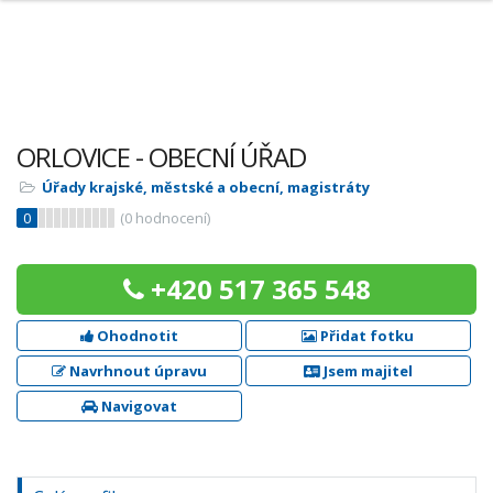
ORLOVICE - OBECNÍ ÚŘAD
Úřady krajské, městské a obecní, magistráty
0
(
0
hodnocení)
+420 517 365 548
Ohodnotit
Přidat fotku
Navrhnout úpravu
Jsem majitel
Navigovat