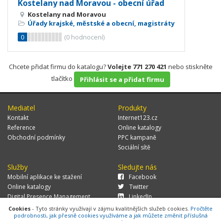
Kostelany nad Moravou - obecní úřad
Kostelany nad Moravou
Úřady krajské, městské a obecní, magistráty
0
(
0
hodnocení)
Chcete přidat firmu do katalogu?
Volejte 771 270 421
nebo stiskněte
tlačítko
Přihlásit se a přidat firmu
Mediatel
Produkty
Kontakt
Internet123.cz
Reference
Online katalogy
Obchodní podmínky
PPC kampaně
Sociální sítě
Služby
Sledujte nás
Mobilní aplikace ke stažení
Facebook
Online katalogy
Twitter
Digital Presence Management
LinkedIn
Více zákazníků
Cookies
- Tyto stránky využívají v zájmu kvalitnějších služeb cookies.
Pročtěte
podrobnosti, jak přesně cookies využíváme a jak můžete změnit příslušná