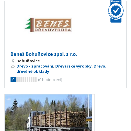
Beneš Bohuňovice spol. s r.o.
Bohuňovice
Dřevo - zpracování
,
Dřevařské výrobky
,
Dřevo,
dřevěné obklady
0
(
0
hodnocení)