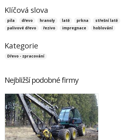
Klíčová slova
pila
dřevo
hranoly
latě
prkna
střešní latě
palivové dřevo
řezivo
impregnace
hoblování
Kategorie
Dřevo - zpracování
Nejbližší podobné firmy