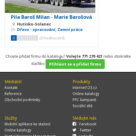
Pila Baroš Milan - Marie Barošová
Hutisko-Solanec
Dřevo - zpracování
,
Zemní práce
0
(
0
hodnocení)
Chcete přidat firmu do katalogu?
Volejte 771 270 421
nebo stiskněte
tlačítko
Přihlásit se a přidat firmu
Mediatel
Produkty
Kontakt
Internet123.cz
Reference
Online katalogy
Obchodní podmínky
PPC kampaně
Sociální sítě
Služby
Sledujte nás
Mobilní aplikace ke stažení
Facebook
Online katalogy
Twitter