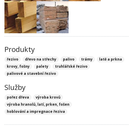
Produkty
řezivo
dřevo na střechy
palivo
trámy
latě a prkna
krovy, fošny
palety
truhlářské řezivo
palivové a stavební řezivo
Služby
pořez dřeva
výroba krovů
výroba hranolů, latí, prken, fošen
hoblování a impregnace řeziva