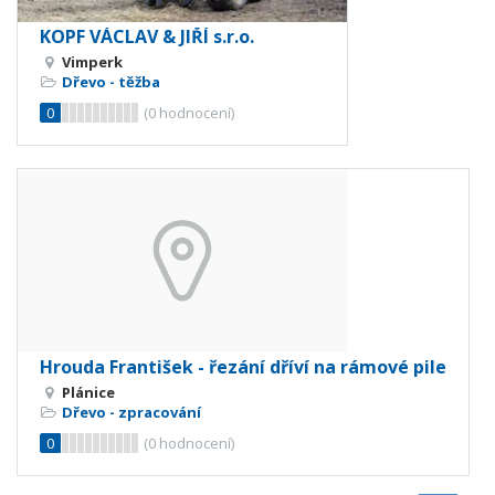
KOPF VÁCLAV & JIŘÍ s.r.o.
Vimperk
Dřevo - těžba
0
(
0
hodnocení)
Hrouda František - řezání dříví na rámové pile
Plánice
Dřevo - zpracování
0
(
0
hodnocení)