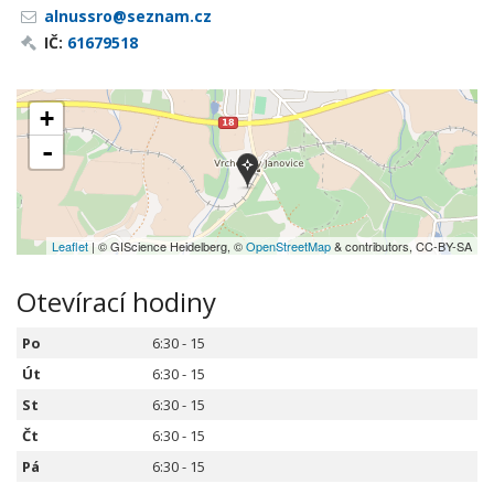
alnussro@seznam.cz
IČ:
61679518
+
-
Leaflet
| © GIScience Heidelberg, ©
OpenStreetMap
& contributors, CC-BY-SA
Otevírací hodiny
Po
6:30 - 15
Út
6:30 - 15
St
6:30 - 15
Čt
6:30 - 15
Pá
6:30 - 15