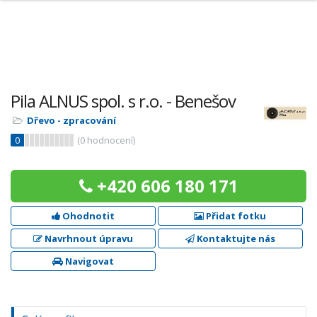
Pila ALNUS spol. s r.o. - Benešov
Dřevo - zpracování
0
(
0
hodnocení)
+420 606 180 171
Ohodnotit
Přidat fotku
Navrhnout úpravu
Kontaktujte nás
Navigovat