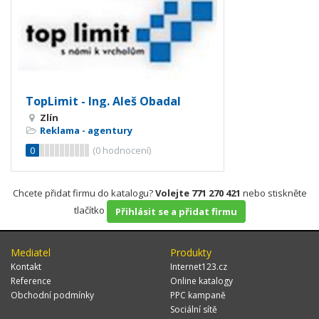
TopLimit - Ing. Aleš Obadal
Zlín
Reklama - agentury
0
(
0
hodnocení)
Chcete přidat firmu do katalogu?
Volejte 771 270 421
nebo stiskněte
tlačítko
Přihlásit se a přidat firmu
Mediatel
Produkty
Kontakt
Internet123.cz
Reference
Online katalogy
Obchodní podmínky
PPC kampaně
Sociální sítě