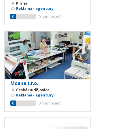
Praha
Reklama - agentury
0
(
0
hodnocení)
Moana s.r.o.
České Budějovice
Reklama - agentury
0
(
0
hodnocení)