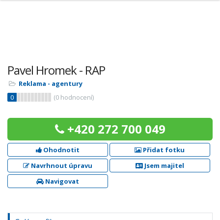
Pavel Hromek - RAP
Reklama - agentury
0
(
0
hodnocení)
+420 272 700 049
Ohodnotit
Přidat fotku
Navrhnout úpravu
Jsem majitel
Navigovat