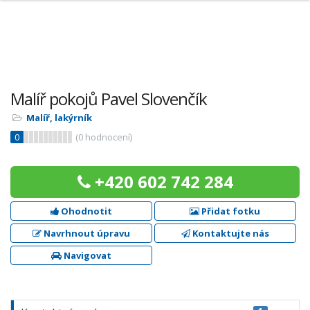
Malíř pokojů Pavel Slovenčík
Malíř, lakýrník
0
(
0
hodnocení)
+420 602 742 284
Ohodnotit
Přidat fotku
Navrhnout úpravu
Kontaktujte nás
Navigovat