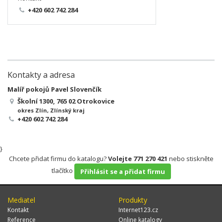
+420 602 742 284
Kontakty a adresa
Malíř pokojů Pavel Slovenčík
Školní 1300, 765 02 Otrokovice
okres Zlín, Zlínský kraj
+420 602 742 284
}
Chcete přidat firmu do katalogu?
Volejte 771 270 421
nebo stiskněte
tlačítko
Přihlásit se a přidat firmu
Mediatel
Produkty
Kontakt
Internet123.cz
Reference
Online katalogy