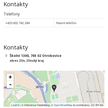
Kontakty
Telefony
+420 602 742 284
hlavní telefon
Kontakty
Školní 1300, 765 02 Otrokovice
okres Zlín, Zlínský kraj
+
-
Leaflet
| © GIScience Heidelberg, ©
OpenStreetMap
& contributors, CC-BY-SA