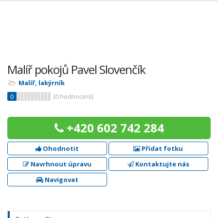
Malíř pokojů Pavel Slovenčík
Malíř, lakýrník
0
(
0
hodnocení)
+420 602 742 284
Ohodnotit
Přidat fotku
Navrhnout úpravu
Kontaktujte nás
Navigovat