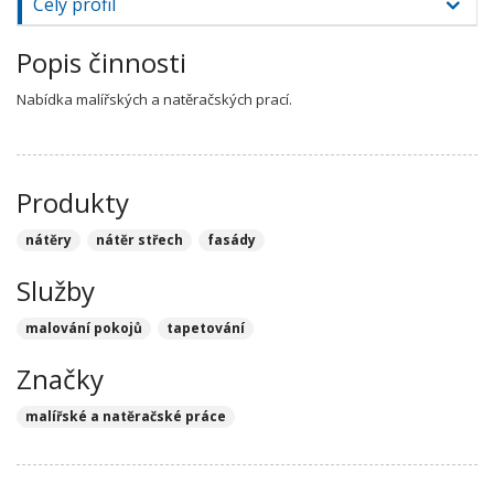
Celý profil
Popis činnosti
Nabídka malířských a natěračských prací.
Produkty
nátěry
nátěr střech
fasády
Služby
malování pokojů
tapetování
Značky
malířské a natěračské práce