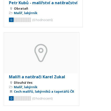
Petr Kubů - malířství a natěračství
Obrataň
Malíř, lakýrník
0
(
0
hodnocení)
Malíři a natěrači Karel Zukal
Dlouhá Ves
Malíř, lakýrník
Cech malířů, lakýrníků a tapetářů ČR
0
(
0
hodnocení)