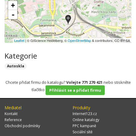
+
-
Leaflet
| © GIScience Heidelberg, ©
OpenStreetMap
& contributors, CC-BY-SA
Kategorie
Autoskla
Chcete přidat firmu do katalogu?
Volejte 771 270 421
nebo stiskněte
tlačítko
Přihlásit se a přidat firmu
Mediatel
Produkty
Kontakt
Internet123.cz
Reference
Online katalogy
Obchodní podmínky
PPC kampaně
Sociální sítě