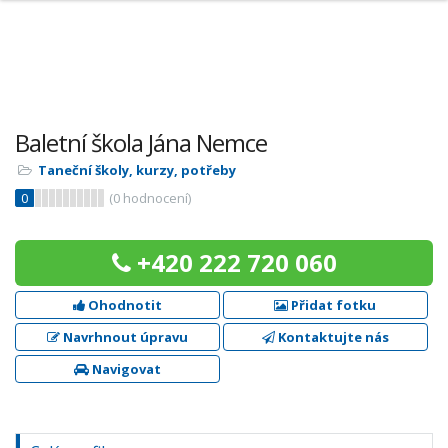
Baletní škola Jána Nemce
Taneční školy, kurzy, potřeby
0
(
0
hodnocení)
+420 222 720 060
Ohodnotit
Přidat fotku
Navrhnout úpravu
Kontaktujte nás
Navigovat