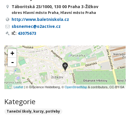
Táboritská 23/1000, 130 00 Praha 3-Žižkov
okres Hlavní město Praha, Hlavní město Praha
http://www.baletniskola.cz
sbsnemec@o2active.cz
IČ:
43075673
+
-
Leaflet
| © GIScience Heidelberg, ©
OpenStreetMap
& contributors, CC-BY-SA
Kategorie
Taneční školy, kurzy, potřeby