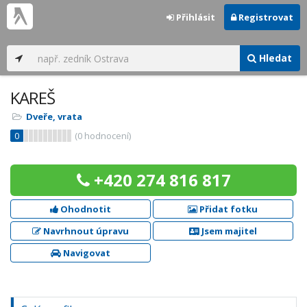
Přihlásit
Registrovat
Hledat
KAREŠ
Dveře, vrata
0
(
0
hodnocení)
+420 274 816 817
Ohodnotit
Přidat fotku
Navrhnout úpravu
Jsem majitel
Navigovat