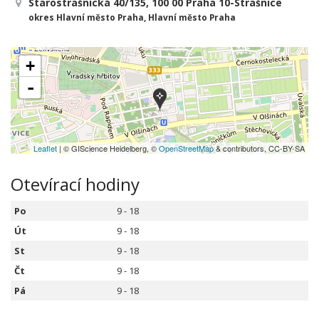
Starostrašnická 40/135, 100 00 Praha 10-Strašnice
okres Hlavní město Praha, Hlavní město Praha
+
-
Leaflet
| © GIScience Heidelberg, ©
OpenStreetMap
& contributors, CC-BY-SA
Otevírací hodiny
Po
9 - 18
Út
9 - 18
St
9 - 18
Čt
9 - 18
Pá
9 - 18