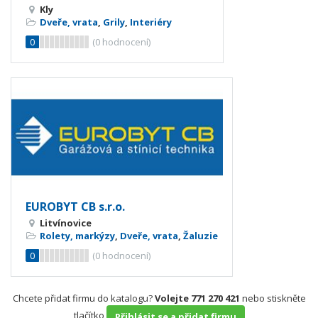
Kly
Dveře, vrata
,
Grily
,
Interiéry
0
(
0
hodnocení)
EUROBYT CB s.r.o.
Litvínovice
Rolety, markýzy
,
Dveře, vrata
,
Žaluzie
0
(
0
hodnocení)
Chcete přidat firmu do katalogu?
Volejte 771 270 421
nebo stiskněte
tlačítko
Přihlásit se a přidat firmu