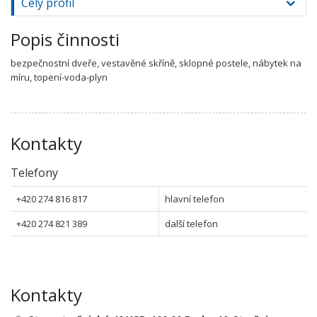
Celý profil
Popis činnosti
bezpečnostní dveře, vestavěné skříně, sklopné postele, nábytek na
míru, topení-voda-plyn
Kontakty
Telefony
+420 274 816 817
hlavní telefon
+420 274 821 389
další telefon
Kontakty