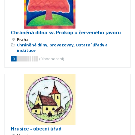
Chráněná dílna sv. Prokop u červeného javoru
Praha
Chráněné dílny, provozovny
,
Ostatní úřady a
instituce
0
(
0
hodnocení)
Hrusice - obecní úřad