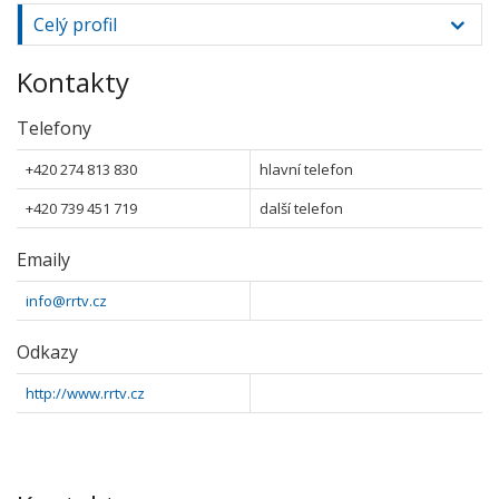
Celý profil
Kontakty
Telefony
+420 274 813 830
hlavní telefon
+420 739 451 719
další telefon
Emaily
info@rrtv.cz
Odkazy
http://www.rrtv.cz