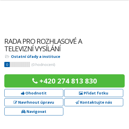
RADA PRO ROZHLASOVÉ A
TELEVIZNÍ VYSÍLÁNÍ
Ostatní úřady a instituce
0
(
0
hodnocení)
+420 274 813 830
Ohodnotit
Přidat fotku
Navrhnout úpravu
Kontaktujte nás
Navigovat