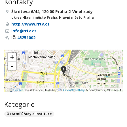
Kontakty
Škrétova 6/44, 120 00 Praha 2-Vinohrady
okres Hlavní město Praha, Hlavní město Praha
http://www.rrtv.cz
info@rrtv.cz
IČ:
45251002
+
-
Leaflet
| © GIScience Heidelberg, ©
OpenStreetMap
& contributors, CC-BY-SA
Kategorie
Ostatní úřady a instituce