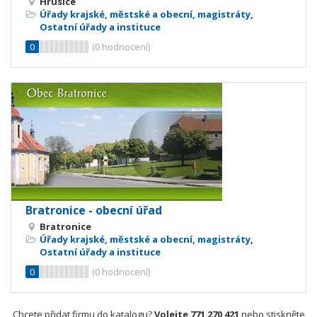
Hrusice
Úřady krajské, městské a obecní, magistráty
,
Ostatní úřady a instituce
0
(
0
hodnocení)
Bratronice - obecní úřad
Bratronice
Úřady krajské, městské a obecní, magistráty
,
Ostatní úřady a instituce
0
(
0
hodnocení)
Chcete přidat firmu do katalogu?
Volejte 771 270 421
nebo stiskněte