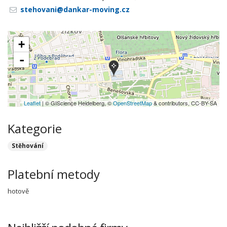
stehovani@dankar-moving.cz
+
-
Leaflet
| © GIScience Heidelberg, ©
OpenStreetMap
& contributors, CC-BY-SA
Kategorie
Stěhování
Platební metody
hotově