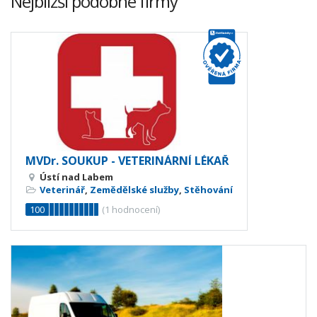
Nejbližší podobné firmy
MVDr. SOUKUP - VETERINÁRNÍ LÉKAŘ
Ústí nad Labem
Veterinář
,
Zemědělské služby
,
Stěhování
100
(
1
hodnocení)