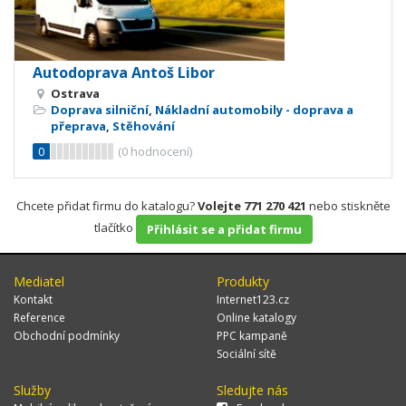
Autodoprava Antoš Libor
Ostrava
Doprava silniční
,
Nákladní automobily - doprava a
přeprava
,
Stěhování
0
(
0
hodnocení)
Chcete přidat firmu do katalogu?
Volejte 771 270 421
nebo stiskněte
tlačítko
Přihlásit se a přidat firmu
Mediatel
Produkty
Kontakt
Internet123.cz
Reference
Online katalogy
Obchodní podmínky
PPC kampaně
Sociální sítě
Služby
Sledujte nás