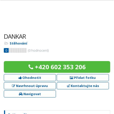
DANKAR
Stěhování
0
(
0
hodnocení)
+420 602 353 206
Ohodnotit
Přidat fotku
Navrhnout úpravu
Kontaktujte nás
Navigovat