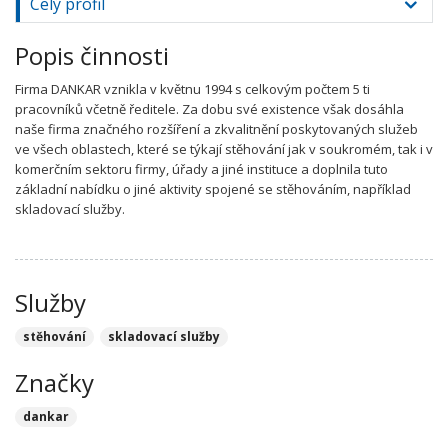
Celý profil
Popis činnosti
Firma DANKAR vznikla v květnu 1994 s celkovým počtem 5 ti
pracovníků včetně ředitele. Za dobu své existence však dosáhla
naše firma značného rozšíření a zkvalitnění poskytovaných služeb
ve všech oblastech, které se týkají stěhování jak v soukromém, tak i v
komerčním sektoru firmy, úřady a jiné instituce a doplnila tuto
základní nabídku o jiné aktivity spojené se stěhováním, například
skladovací služby.
Služby
stěhování
skladovací služby
Značky
dankar