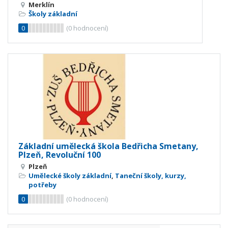
Merklín
Školy základní
0
(
0
hodnocení)
Základní umělecká škola Bedřicha Smetany,
Plzeň, Revoluční 100
Plzeň
Umělecké školy základní
,
Taneční školy, kurzy,
potřeby
0
(
0
hodnocení)