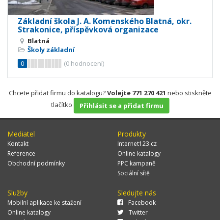
Základní škola J. A. Komenského Blatná, okr.
Strakonice, příspěvková organizace
Blatná
Školy základní
0
(
0
hodnocení)
Chcete přidat firmu do katalogu?
Volejte 771 270 421
nebo stiskněte
tlačítko
Přihlásit se a přidat firmu
Mediatel
Produkty
Kontakt
Internet123.cz
Reference
Online katalogy
Obchodní podmínky
PPC kampaně
Sociální sítě
Služby
Sledujte nás
Mobilní aplikace ke stažení
Facebook
Online katalogy
Twitter