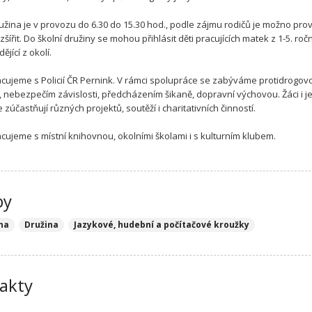
ružina je v provozu do 6.30 do 15.30 hod., podle zájmu rodičů je možno pro
zšířit. Do školní družiny se mohou přihlásit děti pracujících matek z 1-5. roč
dějící z okolí.
cujeme s Policií ČR Pernink. V rámci spolupráce se zabýváme protidrogov
, nebezpečím závislosti, předcházením šikaně, dopravní výchovou. Žáci i je
e zúčastňují různých projektů, soutěží i charitativních činností.
cujeme s místní knihovnou, okolními školami i s kulturním klubem.
by
na
Družina
Jazykové, hudební a počítačové kroužky
akty