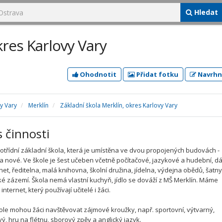
Hledat
kres Karlovy Vary
Ohodnotit
Přidat fotku
Navrhn
y Vary
Merklín
Základní škola Merklín, okres Karlovy Vary
s činnosti
otřídní základní škola, která je umístěna ve dvou propojených budovách -
a nové. Ve škole je šest učeben včetně počítačové, jazykové a hudební, dá
et, ředitelna, malá knihovna, školní družina, jídelna, výdejna obědů, šatny
ké zázemí. Škola nemá vlastní kuchyň, jídlo se dováží z MŠ Merklín. Máme
nternet, který používají učitelé i žáci.
kole mohou žáci navštěvovat zájmové kroužky, např. sportovní, výtvarný,
vý, hru na flétnu, sborový zpěv a anglický jazyk.