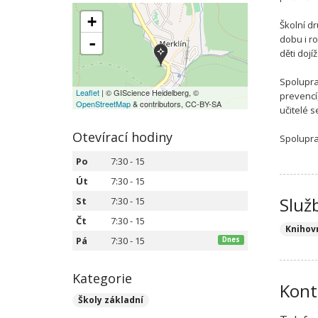
+
Školní d
dobu i ro
-
děti dojíž
Spolupra
Leaflet
| © GIScience Heidelberg, ©
prevencí
OpenStreetMap
& contributors, CC-BY-SA
učitelé s
Otevírací hodiny
Spolupra
Po
7:30 - 15
Út
7:30 - 15
Služ
St
7:30 - 15
Čt
7:30 - 15
Knihov
Pá
7:30 - 15
Dnes
Kategorie
Kont
Školy základní