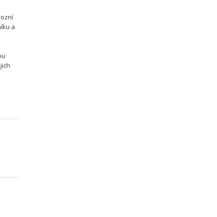
vozní
níku a
ou
jich