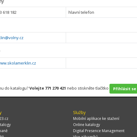
ny
3 618 182
hlavní telefon
lin@volny.cz
y
www.skolamerklin.cz
rmu do katalogu?
Volejte 771 270 421
nebo stiskněte tlačítko
Přihlásit se
y
Služby
23.cz
Mobilní aplikace ke stažení
talogy
Online katalogy
paně
Digital Presence Management
ítě
Více zákazníků