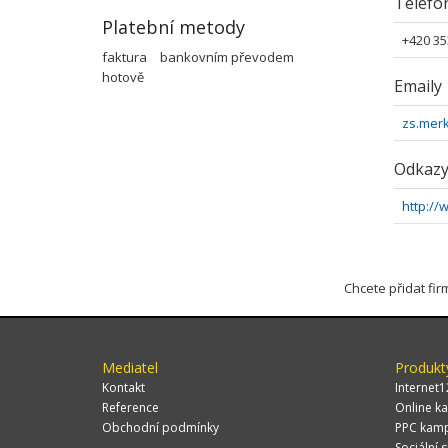
Telefo
Platební metody
+420 35
faktura
bankovním převodem
hotově
Emaily
zs.merk
Odkaz
http://
Chcete přidat fi
Mediatel
Produkt
Kontakt
Internet1
Reference
Online ka
Obchodní podmínky
PPC kam
Sociální s