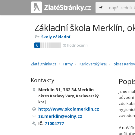
Základní škola Merklín, o
Školy základní
0
(
0
hodnocení)
ZlatéStránky.cz
Firmy
Karlovarský kraj
okres Karlov
Popi
Kontakty
Merklín 31, 362 34 Merklín
Jsme mal
okres Karlovy Vary, Karlovarský
původní 
kraj
zde kabin
http://www.skolamerklin.cz
hygienic
zaveden i
zs.merklin@volny.cz
IČ:
71004777
V naší š
počítačo