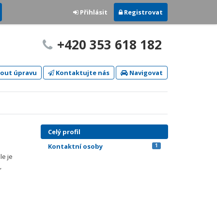
Přihlásit
Registrovat
+420 353 618 182
out úpravu
Kontaktujte nás
Navigovat
Celý profil
Kontaktní osoby
1
le je
,