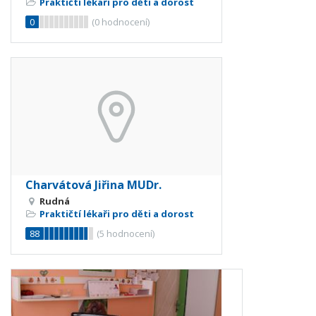
Praktičtí lékaři pro děti a dorost
0
(
0
hodnocení)
Charvátová Jiřina MUDr.
Rudná
Praktičtí lékaři pro děti a dorost
88
(
5
hodnocení)