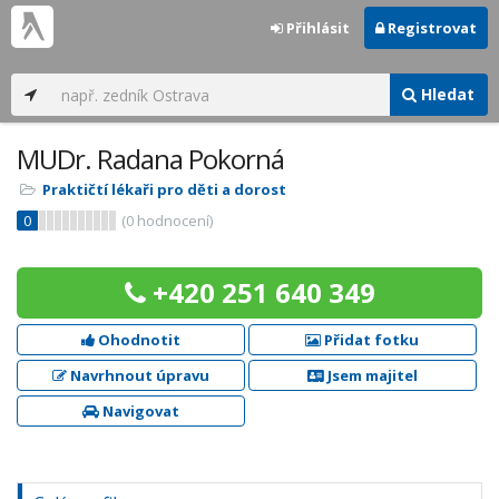
Přihlásit
Registrovat
Hledat
MUDr. Radana Pokorná
Praktičtí lékaři pro děti a dorost
0
(
0
hodnocení)
+420 251 640 349
Ohodnotit
Přidat fotku
Navrhnout úpravu
Jsem majitel
Navigovat