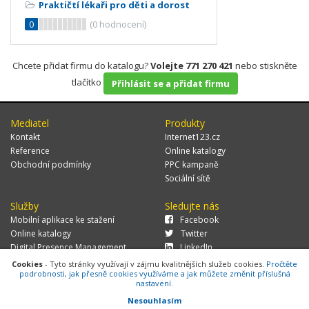
Praktičtí lékaři pro děti a dorost
0
(
0
hodnocení)
Chcete přidat firmu do katalogu?
Volejte 771 270 421
nebo stiskněte
tlačítko
Přihlásit se a přidat firmu
Mediatel
Produkty
Kontakt
Internet123.cz
Reference
Online katalogy
Obchodní podmínky
PPC kampaně
Sociální sítě
Služby
Sledujte nás
Mobilní aplikace ke stažení
Facebook
Online katalogy
Twitter
Digital Presence Management
LinkedIn
Více zákazníků
Cookies
- Tyto stránky využívají v zájmu kvalitnějších služeb cookies.
Pročtěte
podrobnosti, jak přesně cookies využíváme a jak můžete změnit příslušná
nastavení.
Nesouhlasím
© 2026 MEDIATEL CZ, s.r.o.,
Za Potokem 46/4, 106 00 Praha 10, tel.: