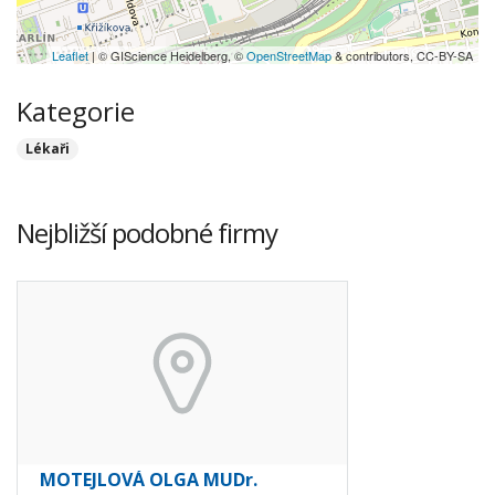
Leaflet
| © GIScience Heidelberg, ©
OpenStreetMap
& contributors, CC-BY-SA
Kategorie
Lékaři
Nejbližší podobné firmy
MOTEJLOVÁ OLGA MUDr.