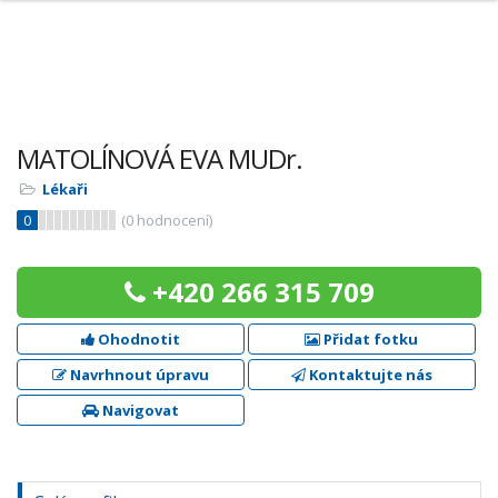
MATOLÍNOVÁ EVA MUDr.
Lékaři
0
(
0
hodnocení)
+420 266 315 709
Ohodnotit
Přidat fotku
Navrhnout úpravu
Kontaktujte nás
Navigovat