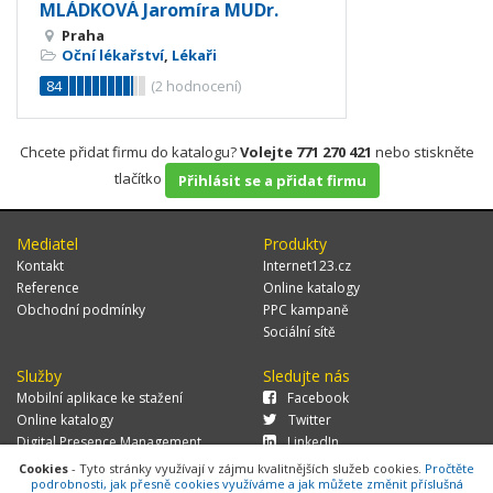
MLÁDKOVÁ Jaromíra MUDr.
Praha
Oční lékařství
,
Lékaři
84
(
2
hodnocení)
Chcete přidat firmu do katalogu?
Volejte 771 270 421
nebo stiskněte
tlačítko
Přihlásit se a přidat firmu
Mediatel
Produkty
Kontakt
Internet123.cz
Reference
Online katalogy
Obchodní podmínky
PPC kampaně
Sociální sítě
Služby
Sledujte nás
Mobilní aplikace ke stažení
Facebook
Online katalogy
Twitter
Digital Presence Management
LinkedIn
Více zákazníků
Cookies
- Tyto stránky využívají v zájmu kvalitnějších služeb cookies.
Pročtěte
podrobnosti, jak přesně cookies využíváme a jak můžete změnit příslušná