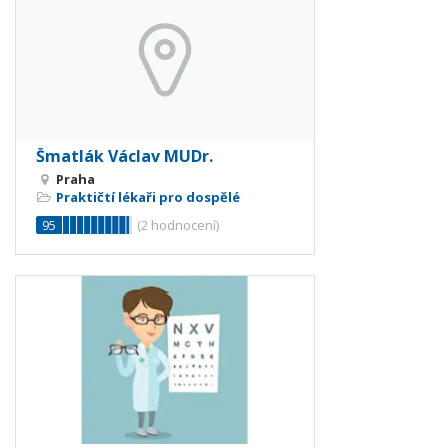
Šmatlák Václav MUDr.
Praha
Praktičtí lékaři pro dospělé
95
(
2
hodnocení)