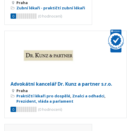
Praha
Zubní lékaři - praktičtí zubní lékaři
0
(
0
hodnocení)
Advokátní kancelář Dr. Kunz a partner s.r.o.
Praha
Praktičtí lékaři pro dospělé
,
Znalci a odhadci
,
Prezident, vláda a parlament
0
(
0
hodnocení)