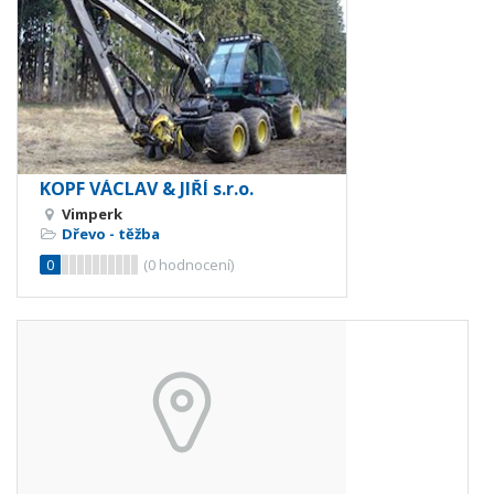
KOPF VÁCLAV & JIŘÍ s.r.o.
Vimperk
Dřevo - těžba
0
(
0
hodnocení)