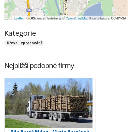
Leaflet
| © GIScience Heidelberg, ©
OpenStreetMap
& contributors, CC-BY-SA
Kategorie
Dřevo - zpracování
Nejbližší podobné firmy
Pila Baroš Milan - Marie Barošová