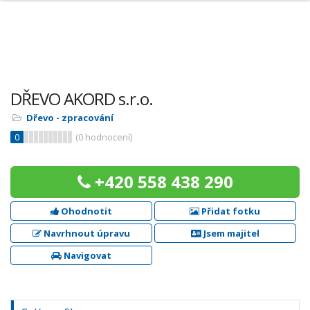
DŘEVO AKORD s.r.o.
Dřevo - zpracování
0
(
0
hodnocení)
+420 558 438 290
Ohodnotit
Přidat fotku
Navrhnout úpravu
Jsem majitel
Navigovat