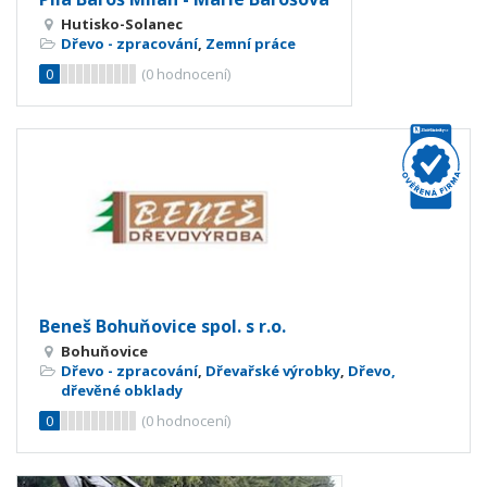
Hutisko-Solanec
Dřevo - zpracování
,
Zemní práce
0
(
0
hodnocení)
Beneš Bohuňovice spol. s r.o.
Bohuňovice
Dřevo - zpracování
,
Dřevařské výrobky
,
Dřevo,
dřevěné obklady
0
(
0
hodnocení)