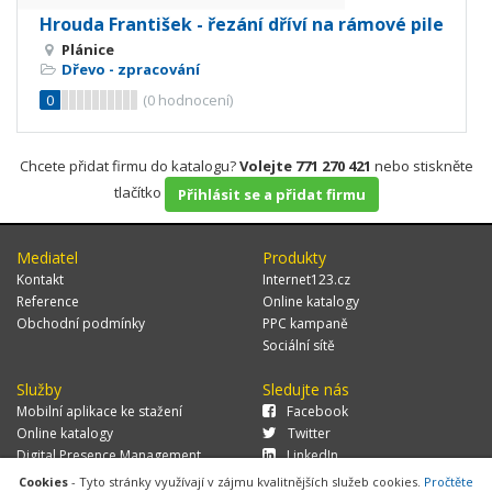
Hrouda František - řezání dříví na rámové pile
Plánice
Dřevo - zpracování
0
(
0
hodnocení)
Chcete přidat firmu do katalogu?
Volejte 771 270 421
nebo stiskněte
tlačítko
Přihlásit se a přidat firmu
Mediatel
Produkty
Kontakt
Internet123.cz
Reference
Online katalogy
Obchodní podmínky
PPC kampaně
Sociální sítě
Služby
Sledujte nás
Mobilní aplikace ke stažení
Facebook
Online katalogy
Twitter
Digital Presence Management
LinkedIn
Více zákazníků
Cookies
- Tyto stránky využívají v zájmu kvalitnějších služeb cookies.
Pročtěte