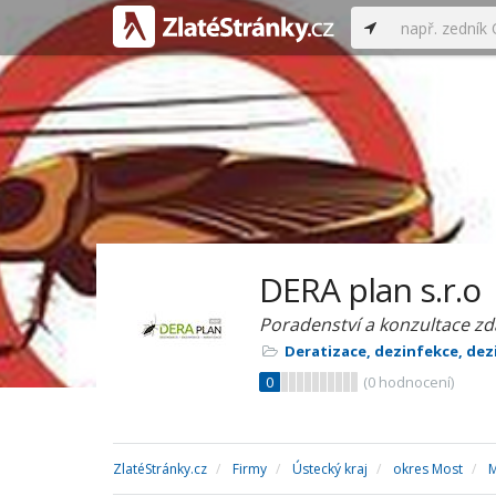
DERA plan s.r.o
Poradenství a konzultace z
Deratizace, dezinfekce, dez
0
(
0
hodnocení)
ZlatéStránky.cz
Firmy
Ústecký kraj
okres Most
M