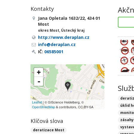
Akčn
Kontakty
Jana Opletala 1632/22, 434 01
Most
okres Most, Ústecký kraj
http://www.deraplan.cz
info@deraplan.cz
IČ:
06585001
+
-
Služ
derati
Leaflet
| © GIScience Heidelberg, ©
úklid 
OpenStreetMap
& contributors, CC-BY-SA
monito
Klíčová slova
zásahy
vystav
deratizace Most
vyprac