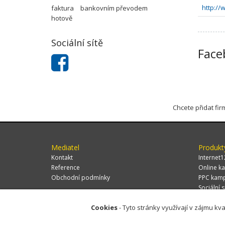
http://
faktura
bankovním převodem
hotově
Sociální sítě
Face
Chcete přidat fi
Mediatel
Produkt
Kontakt
Internet1
Reference
Online ka
Obchodní podmínky
PPC kam
Sociální s
Cookies
- Tyto stránky využívají v zájmu kva