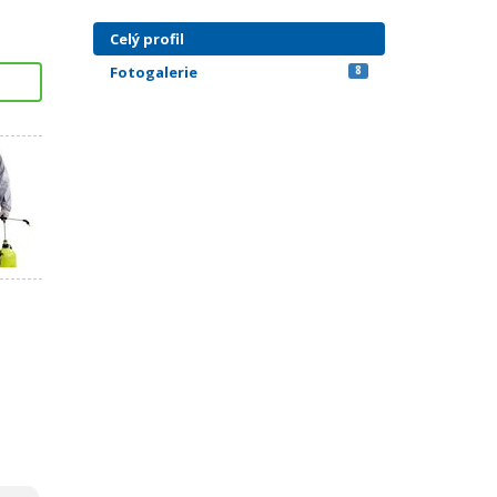
Celý profil
Fotogalerie
8