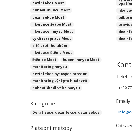
dezinfekce Most
opatře
hubení škůdců Most
likvida
dezinsekce Most
odborn
likvidace švábů Most
pravid
likvidace hmyzu Most
dezinf
vyklízecí práce Most
dezinf
sítě proti holubům
likvidace štěnic Most
štěnice Most
hubení hmyzu Most
Kont
monitoring hmyzu
dezinfekce bytových prostor
Telefo
monitoring výskytu hlodavců
+420 77
hubení škodlivého hmyzu
Emaily
Kategorie
info@d
Deratizace, dezinfekce, dezinsekce
Odkaz
Platební metody