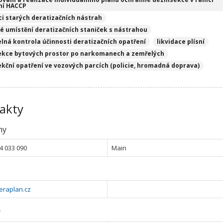
ní HACCP
ci starých deratizačních nástrah
é umístění deratizačních staniček s nástrahou
elná kontrola účinnosti deratizačních opatření
likvidace plísní
ekce bytových prostor po narkomanech a zemřelých
ekční opatření ve vozových parcích (policie, hromadná doprava)
akty
ny
4 033 090
Main
eraplan.cz
y