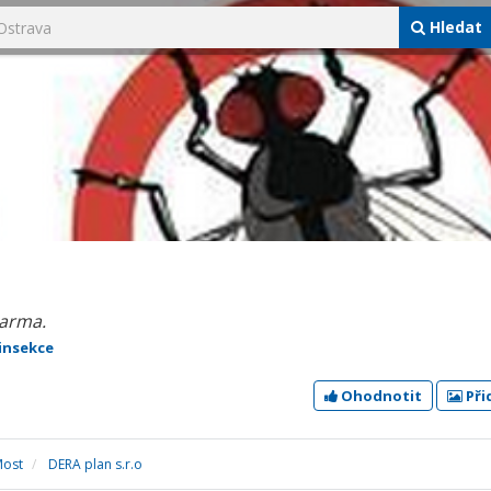
Hledat
darma.
insekce
Ohodnotit
Při
ost
DERA plan s.r.o