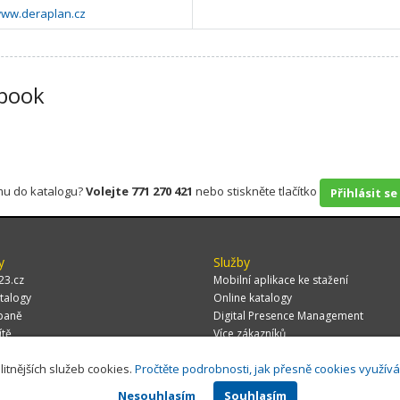
www.deraplan.cz
book
rmu do katalogu?
Volejte 771 270 421
nebo stiskněte tlačítko
Přihlásit se
y
Služby
23.cz
Mobilní aplikace ke stažení
talogy
Online katalogy
paně
Digital Presence Management
ítě
Více zákazníků
litnějších služeb cookies.
Pročtěte podrobnosti, jak přesně cookies využív
Nesouhlasím
Souhlasím