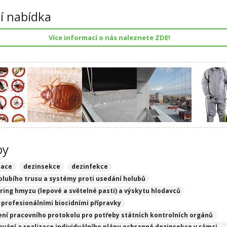
í nabídka
Více informací o nás naleznete ZDE!
by
zace
dezinsekce
dezinfekce
holubího trusu a systémy proti usedání holubů
ring hmyzu (lepové a světelné pasti) a výskytu hlodavců
 profesionálními biocidními přípravky
ení pracovního protokolu pro potřeby státních kontrolních orgánů
ování a realizace individuálního plánu ochranné dezinsekce v rámci