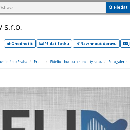
Hledat
 s.r.o.
Ohodnotit
Přidat fotku
Navrhnout úpravu
J
avní město Praha
Praha
Fidelio - hudba a koncerty s.r.o.
Fotogalerie