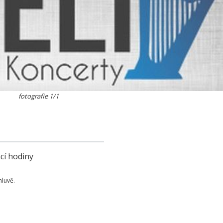
fotografie 1/1
cí hodiny
luvě.