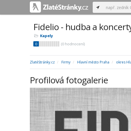
Fidelio - hudba a koncerty
Kapely
0
(
0
hodnocení)
ZlatéStránky.cz
Firmy
Hlavní město Praha
okres Hl
Profilová fotogalerie