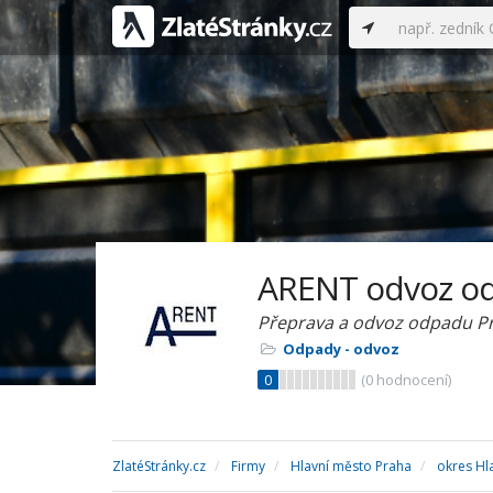
ARENT odvoz o
Přeprava a odvoz odpadu P
Odpady - odvoz
0
(
0
hodnocení)
ZlatéStránky.cz
Firmy
Hlavní město Praha
okres Hl