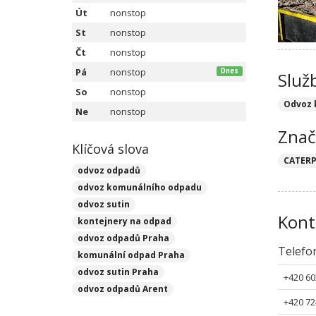
Út
nonstop
St
nonstop
Čt
nonstop
Pá
nonstop
Dnes
Služ
So
nonstop
Odvoz 
Ne
nonstop
Znač
Klíčová slova
CATERP
odvoz odpadů
odvoz komunálního odpadu
odvoz sutin
Kont
kontejnery na odpad
odvoz odpadů Praha
Telefo
komunální odpad Praha
odvoz sutin Praha
+420 60
odvoz odpadů Arent
+420 72