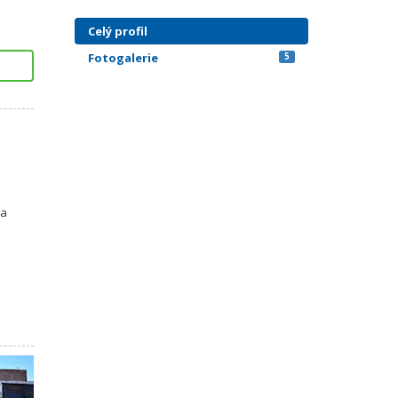
Celý profil
Fotogalerie
5
 a