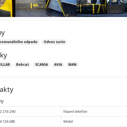
by
komunálního odpadu
Odvoz sutin
ky
ILLAR
Bobcat
SCANIA
AVIA
MAN
akty
ny
2 216 290
hlavní telefon
4 126 685
Mobil