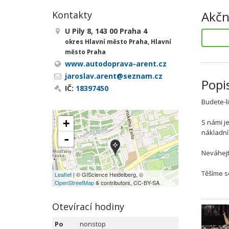
Akčn
Kontakty
U Pily 8, 143 00 Praha 4
okres Hlavní město Praha, Hlavní
město Praha
www.autodoprava-arent.cz
jaroslav.arent@seznam.cz
Popi
IČ:
18397450
Budete-l
+
S námi j
nákladní
-
Neváhejt
Těšíme s
Leaflet
| © GIScience Heidelberg, ©
OpenStreetMap
& contributors, CC-BY-SA
Otevírací hodiny
Po
nonstop