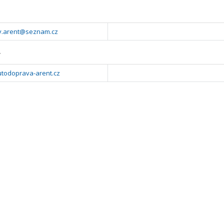
av.arent@seznam.cz
y
todoprava-arent.cz