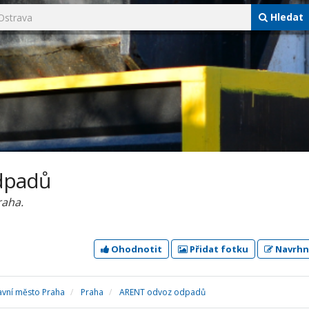
Hledat
dpadů
raha.
Ohodnotit
Přidat fotku
Navrhn
avní město Praha
Praha
ARENT odvoz odpadů