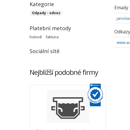
Kategorie
Emaily
Odpady - odvoz
jarosl
Platební metody
Odkaz
hotově
faktura
www.au
Sociální sítě
Nejbližší podobné firmy