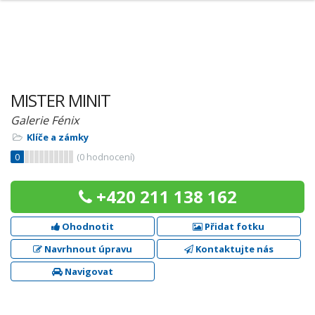
MISTER MINIT
Galerie Fénix
Klíče a zámky
0
(
0
hodnocení)
+420 211 138 162
Ohodnotit
Přidat fotku
Navrhnout úpravu
Kontaktujte nás
Navigovat