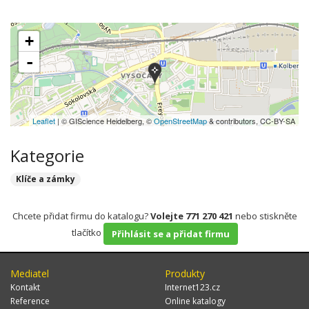
+
-
Leaflet
| © GIScience Heidelberg, ©
OpenStreetMap
& contributors, CC-BY-SA
Kategorie
Klíče a zámky
Chcete přidat firmu do katalogu?
Volejte 771 270 421
nebo stiskněte
tlačítko
Přihlásit se a přidat firmu
Mediatel
Produkty
Kontakt
Internet123.cz
Reference
Online katalogy