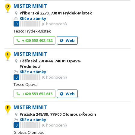
MISTER MINIT
Příborská 2270, 738 01 Frýdek-Místek
Klíče a zámky
0
(
0
hodnocení)
Tesco Frýdek-Místek
+420 558 402 482
Web
MISTER MINIT
Těšínská 2914/44, 746 01 Opava-
Předměstí
Klíče a zámky
0
(
0
hodnocení)
Tesco Opava
+420 553 652 615
Web
MISTER MINIT
Pražská 248/39, 779 00 Olomouc-Řepčín
Klíče a zámky
0
(
0
hodnocení)
Globus Olomouc