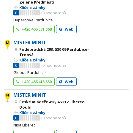
Zelené Předměstí
Klíče a zámky
0
(
0
hodnocení)
Hypernova Pardubice
+420 466 531 068
Web
MISTER MINIT
Poděbradská 293, 530 09 Pardubice-
Trnová
Klíče a zámky
0
(
0
hodnocení)
Globus Pardubice
+420 466 413 330
Web
MISTER MINIT
České mládeže 456, 463 12 Liberec-
Doubí
Klíče a zámky
0
(
0
hodnocení)
Nisa Liberec