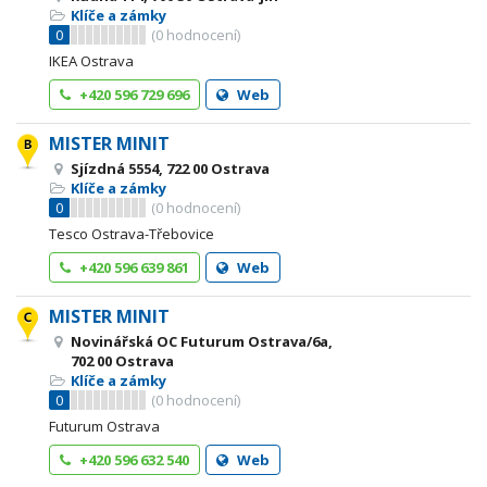
Klíče a zámky
0
(
0
hodnocení)
IKEA Ostrava
+420 596 729 696
Web
MISTER MINIT
Sjízdná 5554, 722 00 Ostrava
Klíče a zámky
0
(
0
hodnocení)
Tesco Ostrava-Třebovice
+420 596 639 861
Web
MISTER MINIT
Novinářská OC Futurum Ostrava/6a,
702 00 Ostrava
Klíče a zámky
0
(
0
hodnocení)
Futurum Ostrava
+420 596 632 540
Web