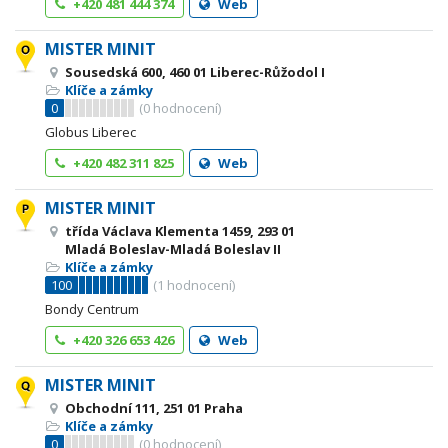
+420 481 444 374
Web
MISTER MINIT
Sousedská 600, 460 01 Liberec-Růžodol I
Klíče a zámky
0
(
0
hodnocení)
Globus Liberec
+420 482 311 825
Web
MISTER MINIT
třída Václava Klementa 1459, 293 01
Mladá Boleslav-Mladá Boleslav II
Klíče a zámky
100
(
1
hodnocení)
Bondy Centrum
+420 326 653 426
Web
MISTER MINIT
Obchodní 111, 251 01 Praha
Klíče a zámky
0
(
0
hodnocení)