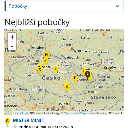
Pobočky
Nejbližší pobočky
+
-
Leaflet
| © GIScience Heidelberg, ©
OpenStreetMap
& contributors, CC-BY-SA
MISTER MINIT
Rudná 114, 700 30 Ostrava-jih