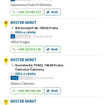
Hypernova Praha-Průhonice
+420 272 681 527
Web
MISTER MINIT
Beranových 65, 199 02 Praha
Klíče a zámky
0
(
0
hodnocení)
Office Prague
+420 234 312 145
Web
MISTER MINIT
Kostelecká 77/823, 196 00 Praha-
Čakovice-Čakovice
Klíče a zámky
10
(
3
hodnocení)
Globus Čakovice
+420 286 580 425
Web
MISTER MINIT