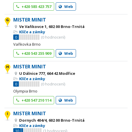
+420 585 423 757
Web
MISTER MINIT
Ve Vaňkovce 1, 602 00 Brno-Trnitá
Klíče a zámky
0
(
0
hodnocení)
Vaňkovka Brno
+420 543 255 909
Web
MISTER MINIT
U Dálnice 777, 664 42 Modřice
Klíče a zámky
0
(
0
hodnocení)
Olympia Brno
+420 547 210 114
Web
MISTER MINIT
Dornych 404/4, 602 00 Brno-Trnitá
Klíče a zámky
10
(
3
hodnocení)