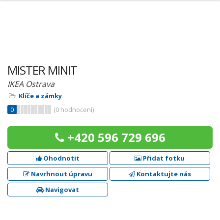
MISTER MINIT
IKEA Ostrava
Klíče a zámky
0
(
0
hodnocení)
+420 596 729 696
Ohodnotit
Přidat fotku
Navrhnout úpravu
Kontaktujte nás
Navigovat