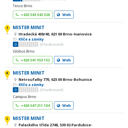
Tesco Brno
+420 543 543 526
Web
MISTER MINIT
Hradecká 408/40, 621 00 Brno-Ivanovice
Klíče a zámky
0
(
0
hodnocení)
Globus Brno
+420 541 553 152
Web
MISTER MINIT
Netroufalky 770, 625 00 Brno-Bohunice
Klíče a zámky
0
(
0
hodnocení)
Campus Brno
+420 547 211 104
Web
MISTER MINIT
Palackého třída 2748, 530 02 Pardubice-