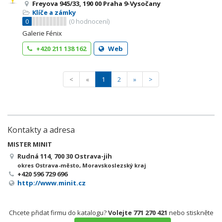
Freyova 945/33, 190 00 Praha 9-Vysočany
Klíče a zámky
0
(
0
hodnocení)
Galerie Fénix
+420 211 138 162
Web
<
«
1
2
»
>
Kontakty a adresa
MISTER MINIT
Rudná 114, 700 30 Ostrava-jih
okres Ostrava-město, Moravskoslezský kraj
+420 596 729 696
http://www.minit.cz
Chcete přidat firmu do katalogu?
Volejte 771 270 421
nebo stiskněte